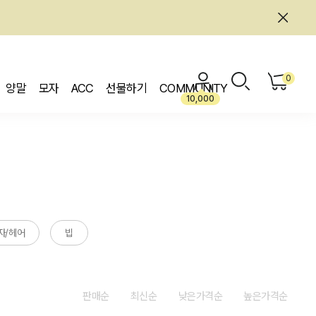
0
양말
모자
ACC
선물하기
COMMUNITY
10,000
자/헤어
빕
판매순
최신순
낮은가격순
높은가격순