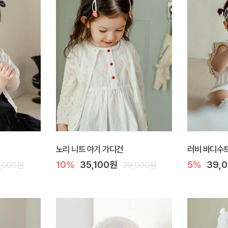
노리 니트 아기 가디건
러비 바디수
10%
35,100원
5%
39,
,000원
39,000원