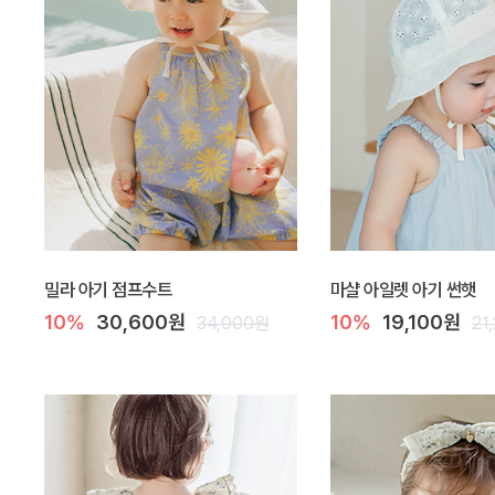
밀라 아기 점프수트
마샬 아일렛 아기 썬햇
10%
30,600원
10%
19,100원
34,000원
21