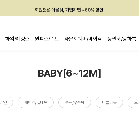
회원전용 아울렛, 가입하면 ~60% 할인!
멤버십 최대 28,000원 혜택
하의/레깅스
원피스/수트
라운지웨어/베이직
등원룩/상하복
BABY[6~12M]
라인
베이직/실내복
수트/우주복
나들이룩
모