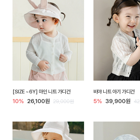
[SIZE ~6Y] 마인 니트 가디건
비야 니트 아기 가디건
10%
26,100원
5%
39,900원
29,000원
42