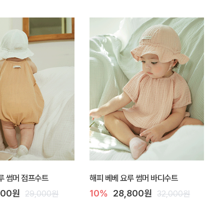
루 썸머 점프수트
해피 베베 요루 썸머 바디수트
100원
10%
28,800원
29,000원
32,000원