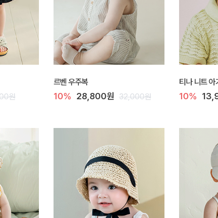
르벤 우주복
티나 니트 아
10%
28,800원
10%
13
000원
32,000원