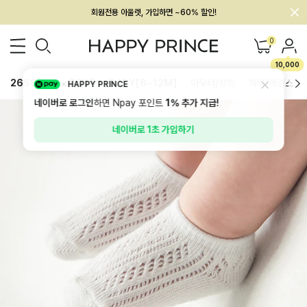
회원전용 아울렛, 가입하면 ~60% 할인!
멤버십 최대 28,000원 혜택
0
10,000
26SS 신상
BEST
BABY[6~12M]
아우터/상의
하의/레깅스
HAPPY PRINCE
네이버로 로그인
하면 Npay 포인트
1%
추가 지급!
네이버로 1초 가입하기