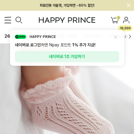
회원전용 아울렛, 가입하면 ~60% 할인!
멤버십 최대 28,000원 혜택
0
10,000
26SS 신상
BEST
BABY[6~12M]
아우터/상의
하의/레깅스
HAPPY PRINCE
네이버로 로그인
하면 Npay 포인트
1%
추가 지급!
네이버로 1초 가입하기