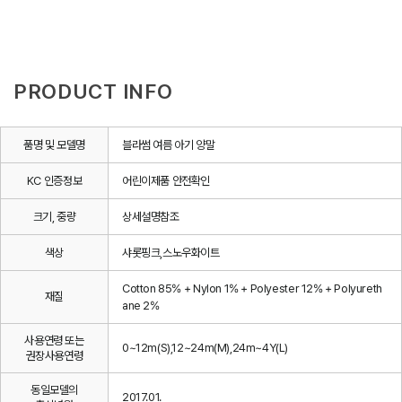
PRODUCT INFO
품명 및 모델명
블라썸 여름 아기 양말
KC 인증정보
어린이제품 안전확인
크기, 중량
상세설명참조
색상
샤롯핑크,스노우화이트
Cotton 85% + Nylon 1% + Polyester 12% + Polyureth
재질
ane 2%
사용연령 또는
0~12m(S),12~24m(M),24m~4Y(L)
권장사용연령
동일모델의
2017.01.