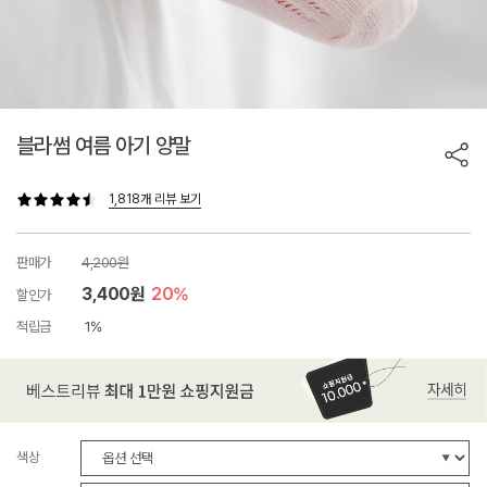
블라썸 여름 아기 양말
1,818개 리뷰 보기
판매가
4,200원
3,400원
20%
할인가
적립금
1%
색상