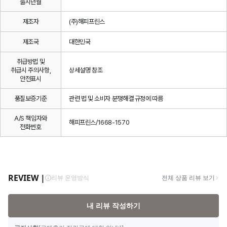
출시년월
제조자
(주)해피프린스
제조국
대한민국
취급방법 및
취급시 주의사항,
상세설명 참조
안전표시
품질보증기준
관련 법 및 소비자 분쟁해결 규정에 따름
A/S 책임자와
해피프린스/1668-1570
전화번호