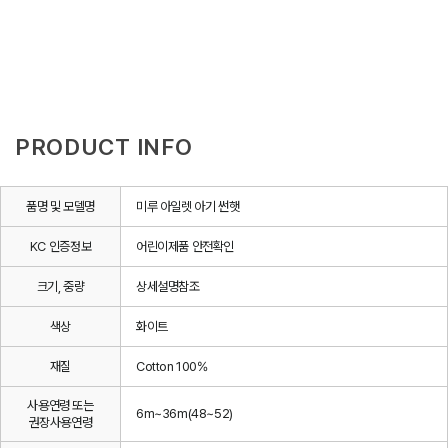
PRODUCT INFO
품명 및 모델명
미루 아일렛 아기 썬햇
KC 인증정보
어린이제품 안전확인
크기, 중량
상세설명참조
색상
화이트
재질
Cotton 100%
사용연령 또는
6m~36m(48~52)
권장사용연령