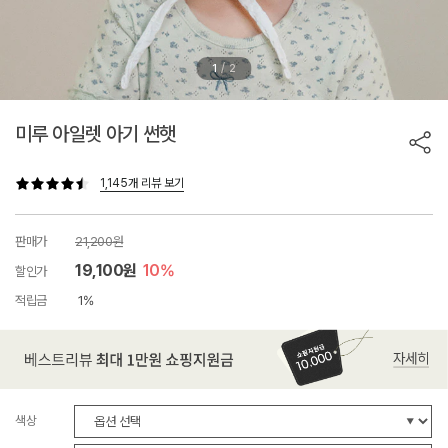
/
1
2
미루 아일렛 아기 썬햇
1,145개 리뷰 보기
판매가
21,200원
19,100원
10%
할인가
적립금
1%
색상