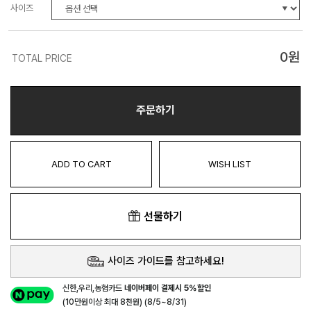
사이즈
0
원
TOTAL PRICE
주문하기
ADD TO CART
WISH LIST
선물하기
사이즈 가이드를 참고하세요!
신한,우리,농협카드
네이버페이 결제시 5%할인
(10만원이상 최대 8천원) (8/5~8/31)