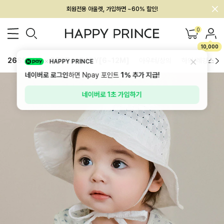
회원전용 아울렛, 가입하면 ~60% 할인!
멤버십 최대 28,000원 혜택
0
10,000
26SS 신상
BEST
BABY[6~12M]
아우터/상의
하의/레깅스
HAPPY PRINCE
네이버로 로그인
하면 Npay 포인트
1%
추가 지급!
네이버로 1초 가입하기