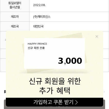
동일모델의
2022.08.
출시년월
제조자
(주)해피프린스
제조국
대한민국
취급방법 및
취급시 주의사항,
상세설명 참조
안전표시
품질보증기준
관련 법 및 소비자 분쟁해결 규정에 따름
A/S 책임자와
해피프린스/1668-1570
전화번호