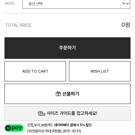
사이즈
0
원
TOTAL PRICE
주문하기
ADD TO CART
WISH LIST
선물하기
사이즈 가이드를 참고하세요!
신한,우리,농협카드
네이버페이 결제시 5%할인
(10만원이상 최대 8천원) (8/5~8/31)