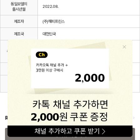
동일모델의
2022.08.
출시년월
제조자
(주)해피프린스
제조국
대한민국
취급방법 및
취급시 주의사항,
상세설명 참조
안전표시
품질보증기준
관련 법 및 소비자 분쟁해결 규정에 따름
A/S 책임자와
해피프린스/1668-1570
전화번호