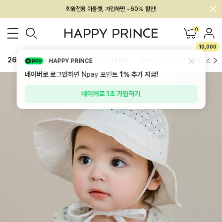
회원전용 아울렛, 가입하면 ~60% 할인!
멤버십 최대 28,000원 혜택
0
10,000
26SS 신상
BEST
BABY[6~12M]
아우터/상의
하의/레깅스
HAPPY PRINCE
네이버로 로그인
하면 Npay 포인트
1%
추가 지급!
네이버로 1초 가입하기