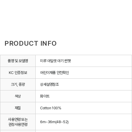
PRODUCT INFO
품명 및 모델명
미루 아일렛 아기 썬햇
KC 인증정보
어린이제품 안전확인
크기, 중량
상세설명참조
색상
화이트
재질
Cotton 100%
사용연령 또는
6m~36m(48~52)
권장사용연령