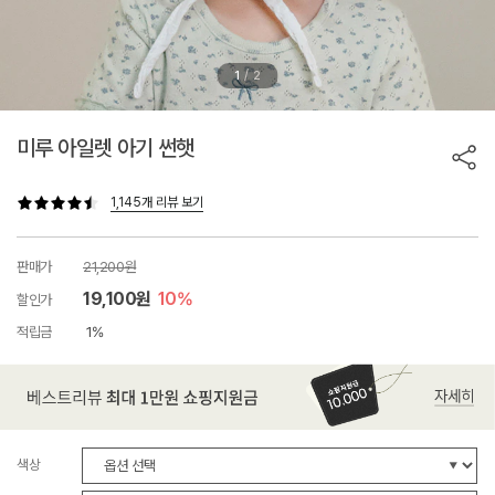
/
1
2
미루 아일렛 아기 썬햇
1,145개 리뷰 보기
판매가
21,200원
19,100원
10%
할인가
적립금
1%
색상