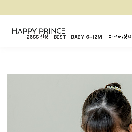
26SS 신상
BEST
BABY[6~12M]
아우터/상의