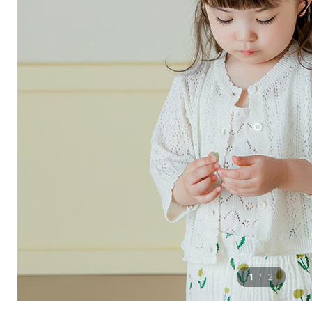
1
2
/