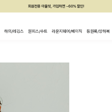
회원전용 아울렛, 가입하면 ~60% 할인!
멤버십 최대 28,000원 혜택
하의/레깅스
원피스/수트
라운지웨어/베이직
등원룩/상하복