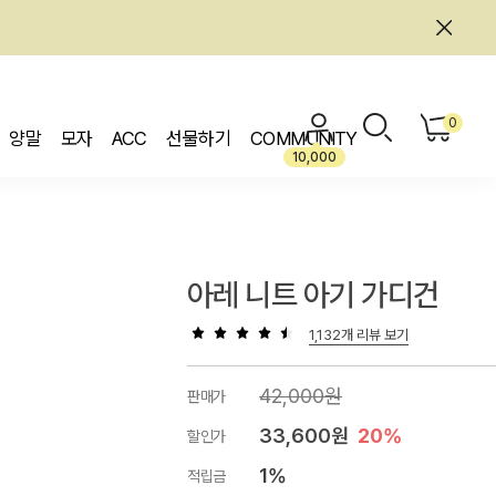
0
양말
모자
ACC
선물하기
COMMUNITY
10,000
아레 니트 아기 가디건
1,132개 리뷰 보기
42,000원
판매가
33,600원
20%
할인가
1%
적립금