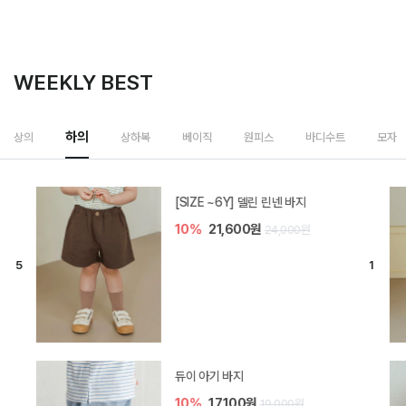
WEEKLY BEST
하의
상의
상하복
베이직
원피스
바디수트
모자
[SIZE ~6Y] 델린 린넨 바지
10%
21,600원
24,000원
듀이 아기 바지
10%
17,100원
19,000원