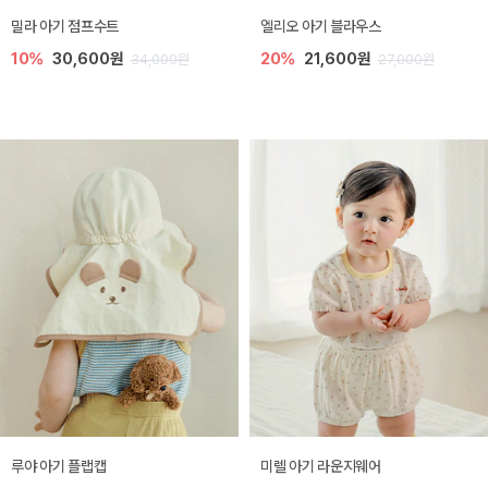
밀라 아기 점프수트
엘리오 아기 블라우스
10%
30,600원
20%
21,600원
34,000원
27,000원
루야 아기 플랩캡
미렐 아기 라운지웨어