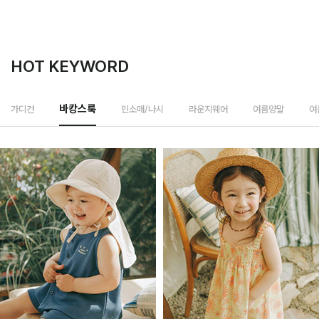
HOT KEYWORD
민소매/나시
가디건
바캉스룩
라운지웨어
여름양말
여