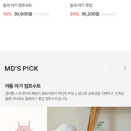
토닉 아기 민소매 티셔츠
베티 니트 아기 민소매 티셔츠
20%
11,200원
10%
24,300원
14,000원
27,000원
MD’S P!CK
아롬 아기 점프수트
컬러별 스트라이프 패턴이 돋보이면서 하단에 트임 스냅으로 실용성을 더해주고, 단독은
물론 이너로도 활용하기 좋은 점프수트입니다.