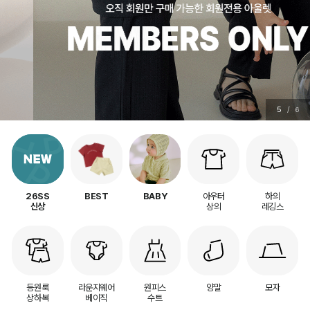
5
/
6
아우터
하의
26SS
BEST
BABY
상의
레깅스
신상
등원룩
라운지웨어
원피스
양말
모자
상하복
베이직
수트