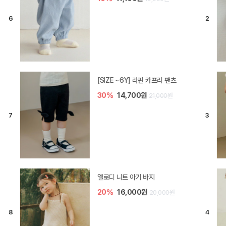
[SIZE ~6Y] 라핀 카프리 팬츠
30%
14,700원
21,000원
엘로디 니트 아기 바지
20%
16,000원
20,000원