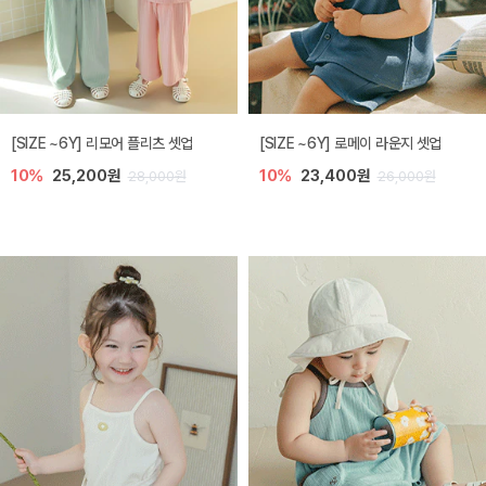
[SIZE ~6Y] 리모어 플리츠 셋업
[SIZE ~6Y] 로메이 라운지 셋업
10%
25,200원
10%
23,400원
28,000원
26,000원