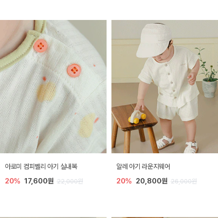
아로미 컴피벨리 아기 실내복
알레 아기 라운지웨어
20%
17,600원
20%
20,800원
22,000원
26,000원