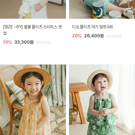
[SIZE ~6Y] 블룸 플리츠 쓰리피스 셋
디오 플리츠 아기 점프수트
업
20%
26,400원
33,000원
10%
33,300원
37,000원