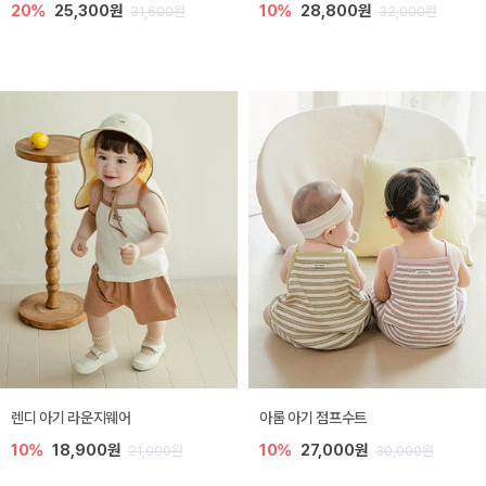
20%
25,300원
10%
28,800원
31,600원
32,000원
렌디 아기 라운지웨어
아롬 아기 점프수트
10%
18,900원
10%
27,000원
21,000원
30,000원