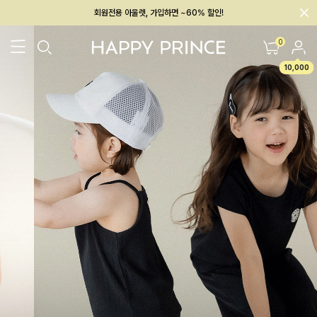
회원전용 아울렛, 가입하면 ~60% 할인!
멤버십 최대 28,000원 혜택
0
10,000
26SS 신상
BEST
BABY[6~12M]
아우터/상의
하의/레깅스