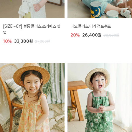
[SIZE ~6Y] 블룸 플리츠 쓰리피스 셋
디오 플리츠 아기 점프수트
업
20%
26,400원
33,000원
10%
33,300원
37,000원