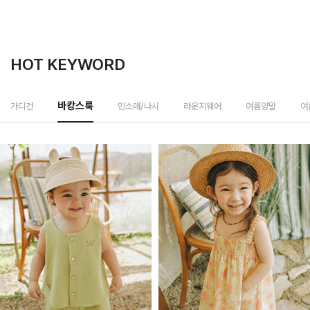
HOT KEYWORD
민소매/나시
가디건
바캉스룩
라운지웨어
여름양말
여