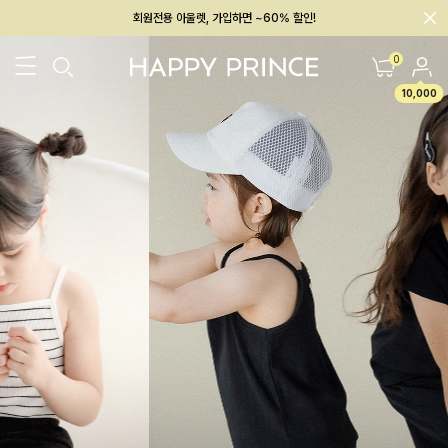
회원전용 아울렛, 가입하면 ~60% 할인!
멤버십 최대 28,000원 혜택
0
10,000
26SS 신상
BEST
BABY[6~12M]
아우터/상의
하의/레깅스