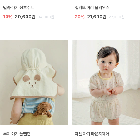
밀라 아기 점프수트
엘리오 아기 블라우스
10%
30,600원
20%
21,600원
34,000원
27,000원
루야 아기 플랩캡
미렐 아기 라운지웨어