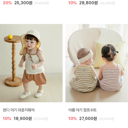
20%
25,300원
10%
28,800원
31,600원
32,000원
렌디 아기 라운지웨어
아롬 아기 점프수트
10%
18,900원
10%
27,000원
21,000원
30,000원