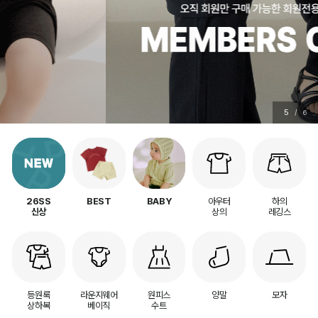
5
/
6
아우터
하의
26SS
BEST
BABY
상의
레깅스
신상
등원룩
라운지웨어
원피스
양말
모자
상하복
베이직
수트