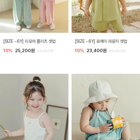
[SIZE ~6Y] 리모어 플리츠 셋업
[SIZE ~6Y] 로메이 라운지 셋업
10%
25,200원
10%
23,400원
28,000원
26,000원