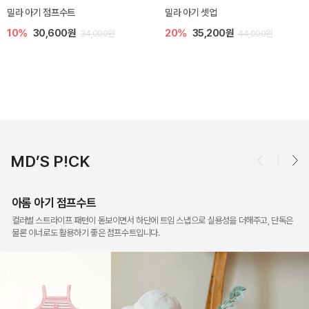
토닉 아기 민소매 티셔츠
베티 니트 아기 민소매 티셔츠
20%
11,200원
10%
24,300원
14,000원
27,000원
MD’S P!CK
아롬 아기 점프수트
컬러별 스트라이프 패턴이 돋보이면서 하단에 트임 스냅으로 실용성을 더해주고, 단독은
물론 이너로도 활용하기 좋은 점프수트입니다.