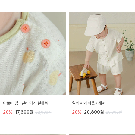
아로미 컴피벨리 아기 실내복
알레 아기 라운지웨어
20%
17,600원
20%
20,800원
22,000원
26,000원