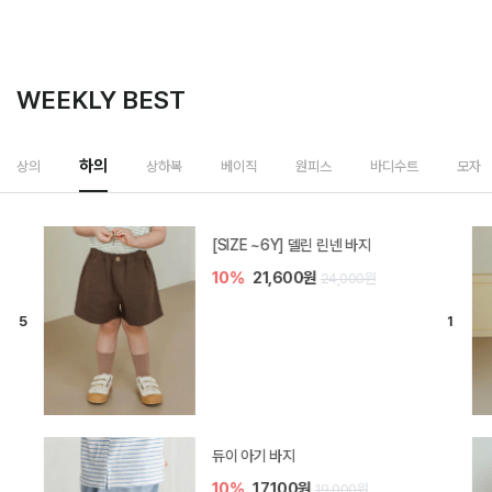
WEEKLY BEST
하의
상의
상하복
베이직
원피스
바디수트
모자
[SIZE ~6Y] 델린 린넨 바지
10%
21,600원
24,000원
듀이 아기 바지
10%
17,100원
19,000원