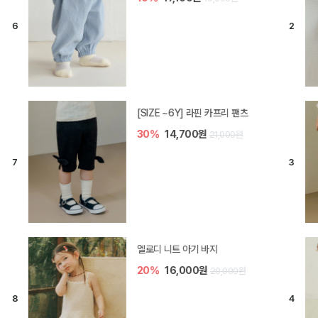
[SIZE ~6Y] 라핀 카프리 팬츠
30%
14,700원
21,000원
엘로디 니트 아기 바지
20%
16,000원
20,000원