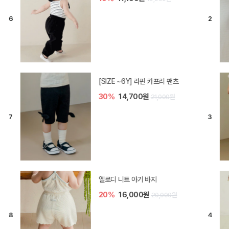
[SIZE ~6Y] 라핀 카프리 팬츠
30%
14,700원
21,000원
엘로디 니트 아기 바지
20%
16,000원
20,000원