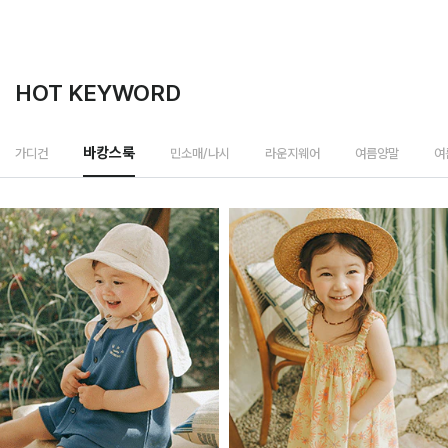
HOT KEYWORD
민소매/나시
가디건
바캉스룩
라운지웨어
여름양말
여