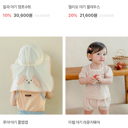
밀라 아기 점프수트
엘리오 아기 블라우스
10%
30,600원
20%
21,600원
34,000원
27,000원
루야 아기 플랩캡
미렐 아기 라운지웨어