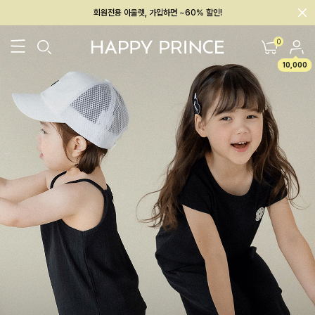
회원전용 아울렛, 가입하면 ~60% 할인!
멤버십 최대 28,000원 혜택
0
10,000
26SS 신상
BEST
BABY[6~12M]
아우터/상의
하의/레깅스