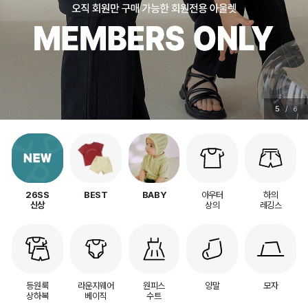
5
/
6
아우터
하의
26SS
BEST
BABY
상의
레깅스
신상
등원룩
라운지웨어
원피스
양말
모자
상하복
베이직
수트