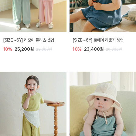
[SIZE ~6Y] 리모어 플리츠 셋업
[SIZE ~6Y] 로메이 라운지 셋업
10%
25,200원
10%
23,400원
28,000원
26,000원