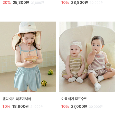
20%
25,300원
10%
28,800원
31,600원
32,000원
렌디 아기 라운지웨어
아롬 아기 점프수트
10%
18,900원
10%
27,000원
21,000원
30,000원