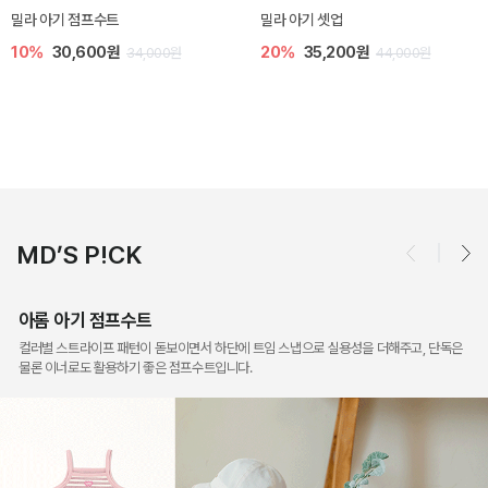
토닉 아기 민소매 티셔츠
베티 니트 아기 민소매 티셔츠
20%
11,200원
10%
24,300원
14,000원
27,000원
MD’S P!CK
아롬 아기 점프수트
컬러별 스트라이프 패턴이 돋보이면서 하단에 트임 스냅으로 실용성을 더해주고, 단독은
물론 이너로도 활용하기 좋은 점프수트입니다.