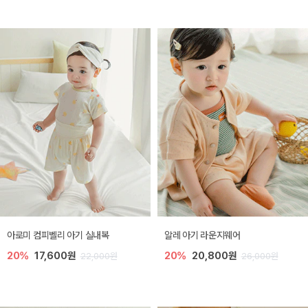
아로미 컴피벨리 아기 실내복
알레 아기 라운지웨어
20%
17,600원
20%
20,800원
22,000원
26,000원