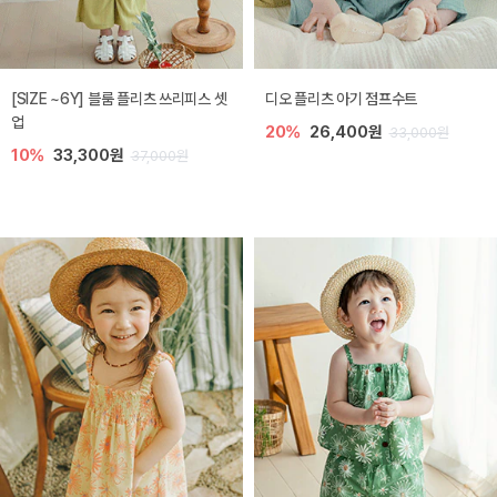
[SIZE ~6Y] 블룸 플리츠 쓰리피스 셋
디오 플리츠 아기 점프수트
업
20%
26,400원
33,000원
10%
33,300원
37,000원