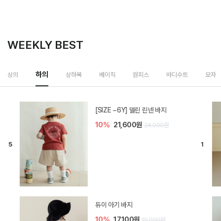
WEEKLY BEST
하의
상의
상하복
베이직
원피스
바디수트
모자
[SIZE ~6Y] 델린 린넨 바지
10%
21,600원
24,000원
듀이 아기 바지
10%
17,100원
19,000원