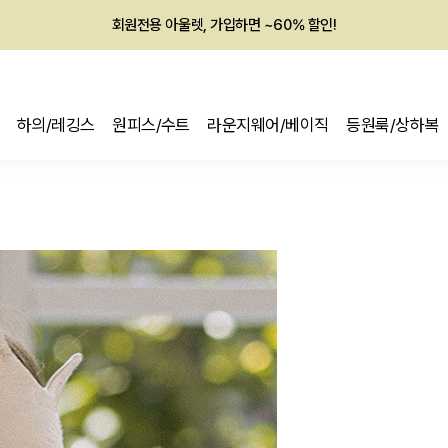
회원전용 아울렛, 가입하면 ~60% 할인!
멤버십 최대 28,000원 혜택
하의/레깅스
원피스/수트
라운지웨어/베이직
등원룩/상하복