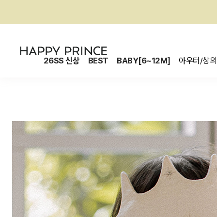
26SS 신상
BEST
BABY[6~12M]
아우터/상의