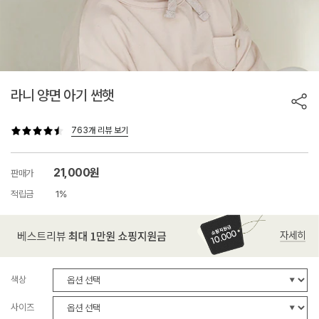
라니 양면 아기 썬햇
763개 리뷰 보기
21,000원
판매가
적립금
1%
색상
사이즈