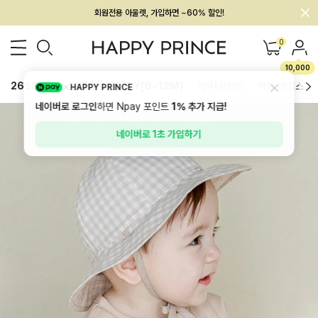
멤버십 최대 28,000원 혜택
0
10,000
26SS 신상
BEST
BABY[6~12M]
아우터/상의
하의/레깅스
HAPPY PRINCE
네이버로 로그인
하면 Npay 포인트
1%
추가 지급!
네이버로 1초 가입하기