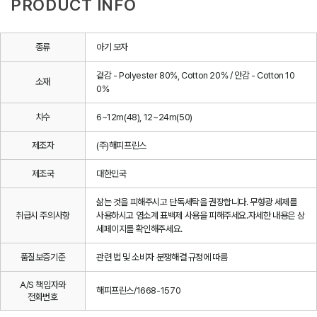
PRODUCT INFO
종류
아기 모자
겉감 - Polyester 80%, Cotton 20% / 안감 - Cotton 10
소재
0%
치수
6~12m(48), 12~24m(50)
제조자
(주)해피프린스
제조국
대한민국
삶는 것을 피해주시고 단독세탁을 권장합니다. 무형광 세제를
취급시 주의사항
사용하시고 염소계 표백제 사용을 피해주세요.자세한 내용은 상
세페이지를 확인해주세요.
품질보증기준
관련 법 및 소비자 분쟁해결 규정에 따름
A/S 책임자와
해피프린스/1668-1570
전화번호