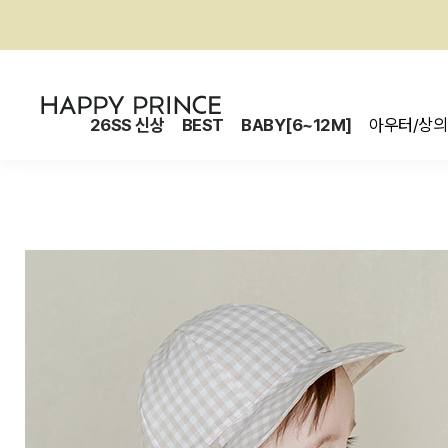
26SS 신상
BEST
BABY[6~12M]
아우터/상의