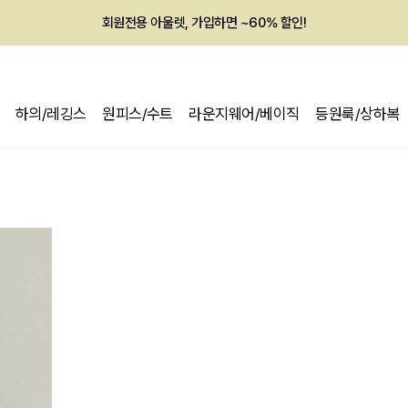
회원전용 아울렛, 가입하면 ~60% 할인!
멤버십 최대 28,000원 혜택
하의/레깅스
원피스/수트
라운지웨어/베이직
등원룩/상하복