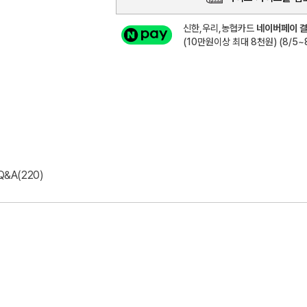
신한,우리,농협카드
네이버페이 결
(10만원이상 최대 8천원) (8/5~8
Q&A(220)