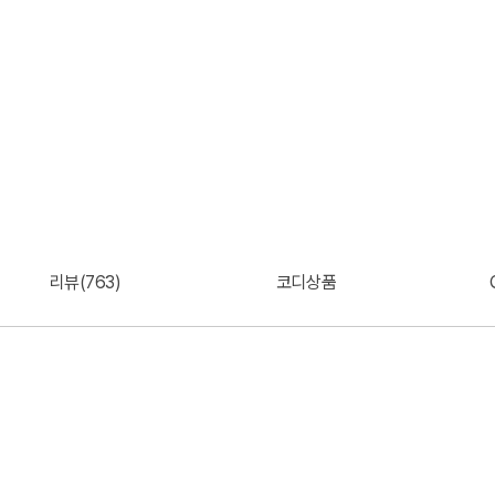
리뷰(763)
코디상품