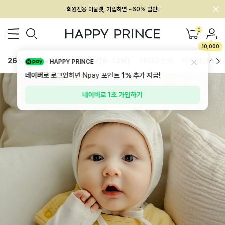
멤버십 최대 28,000원 혜택
0
10,000
26SS 신상
BEST
BABY[6~12M]
아우터/상의
하의/레깅스
HAPPY PRINCE
네이버로 로그인
하면 Npay 포인트
1%
추가 지급!
네이버로 1초 가입하기