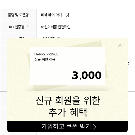
품명 및 모델명
베베 베어 아기 보넷
KC 인증정보
어린이제품 안전확인
크기, 중량
상세설명참조
색상
브라운,크림,크리미옐로우,블랙
Polyester 63% + Rayon 17%+ Cotton 16% + polyuret
재질
hane 4%
사용연령 또는
0~3m(44),3~6m(46),6~12m(48)
권장사용연령
동일모델의
2025.08
출시년월
제조자
(주)해피프린스
제조국
대한민국