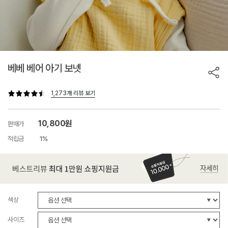
베베 베어 아기 보넷
1,273개 리뷰 보기
10,800원
판매가
적립금
1%
색상
사이즈