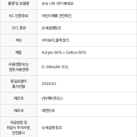
품명 및 모델명
슈슈 니트 아기 베레모
KC 인증정보
어린이제품 안전확인
크기, 중량
상세설명참조
색상
아이보리,블랙,핑크
재질
Acrylic 50% + Cotton 50%
사용연령 또는
0~36m(44~52)
권장사용연령
동일모델의
2020.01.
출시년월
제조자
(주)해피프린스
제조국
대한민국
취급방법 및
취급시 주의사항,
상세설명 참조
안전표시