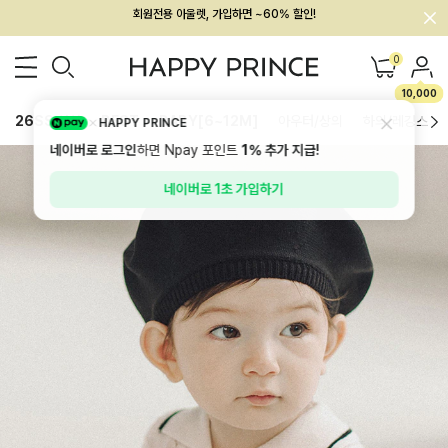
멤버십 최대 28,000원 혜택
0
10,000
26SS 신상
BEST
BABY[6~12M]
아우터/상의
하의/레깅스
HAPPY PRINCE
네이버로 로그인
하면 Npay 포인트
1%
추가 지급!
네이버로 1초 가입하기