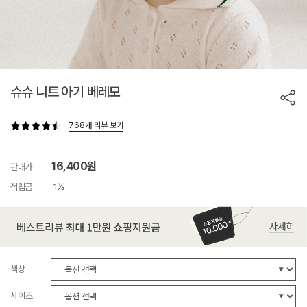
슈슈 니트 아기 베레모
768개 리뷰 보기
16,400원
판매가
적립금
1%
색상
사이즈