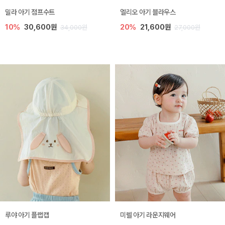
밀라 아기 점프수트
엘리오 아기 블라우스
10%
30,600원
20%
21,600원
34,000원
27,000원
루야 아기 플랩캡
미렐 아기 라운지웨어