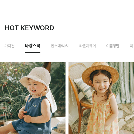
HOT KEYWORD
민소매/나시
가디건
바캉스룩
라운지웨어
여름양말
여