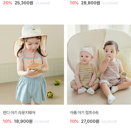
20%
25,300원
10%
28,800원
31,600원
32,000원
렌디 아기 라운지웨어
아롬 아기 점프수트
10%
18,900원
10%
27,000원
21,000원
30,000원