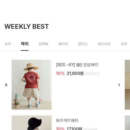
WEEKLY BEST
하의
상의
상하복
베이직
원피스
바디수트
모자
[SIZE ~6Y] 델린 린넨 바지
10%
21,600원
24,000원
듀이 아기 바지
10%
17,100원
19,000원