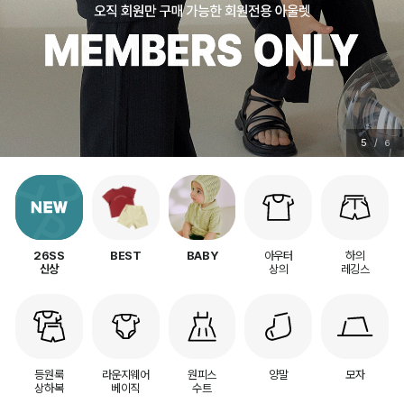
5
/
6
아우터
하의
26SS
BEST
BABY
상의
레깅스
신상
등원룩
라운지웨어
원피스
양말
모자
상하복
베이직
수트