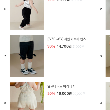
[SIZE ~6Y] 라핀 카프리 팬츠
30%
14,700원
21,000원
엘로디 니트 아기 바지
20%
16,000원
20,000원