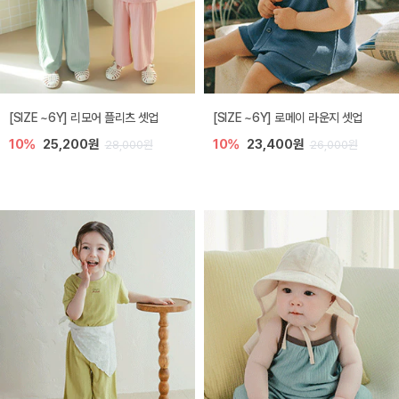
[SIZE ~6Y] 리모어 플리츠 셋업
[SIZE ~6Y] 로메이 라운지 셋업
10%
25,200원
10%
23,400원
28,000원
26,000원