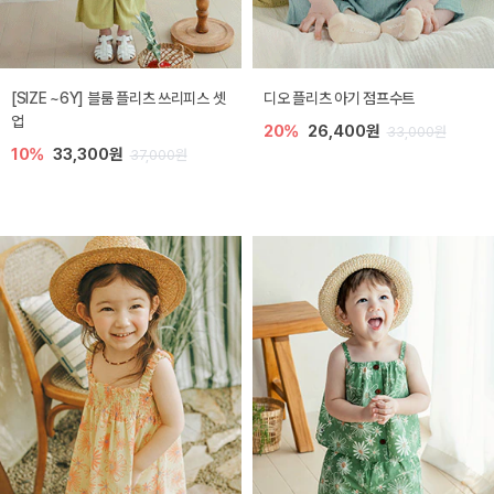
[SIZE ~6Y] 블룸 플리츠 쓰리피스 셋
디오 플리츠 아기 점프수트
업
20%
26,400원
33,000원
10%
33,300원
37,000원