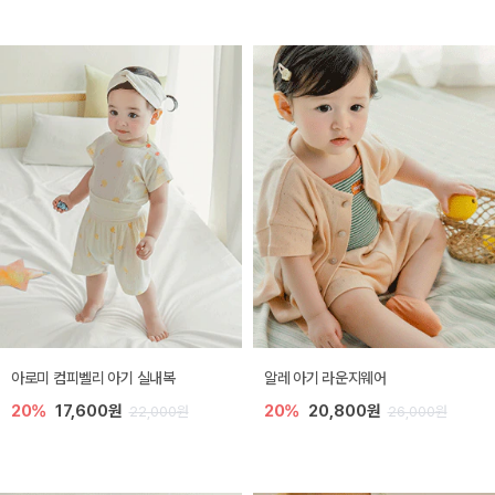
아로미 컴피벨리 아기 실내복
알레 아기 라운지웨어
20%
17,600원
20%
20,800원
22,000원
26,000원