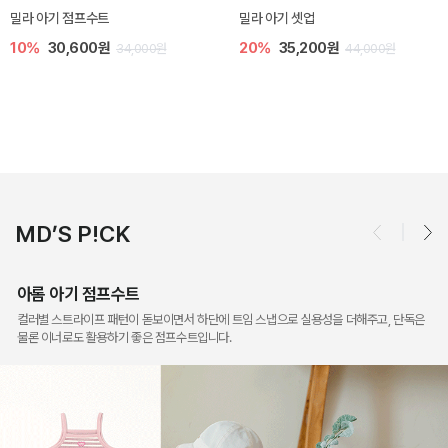
토닉 아기 민소매 티셔츠
베티 니트 아기 민소매 티셔츠
20%
11,200원
10%
24,300원
14,000원
27,000원
MD’S P!CK
아롬 아기 점프수트
컬러별 스트라이프 패턴이 돋보이면서 하단에 트임 스냅으로 실용성을 더해주고, 단독은
물론 이너로도 활용하기 좋은 점프수트입니다.