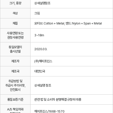
크기, 중량
상세설명참조
색상
크림
재질
모티브: Cotton + Metal, 밴드: Nylon + Span + Metal
사용연령 또는
3~18m
권장사용연령
동일모델의
2020.03.
출시년월
제조자
(주)해피프린스
제조국
대한민국
취급방법 및
취급시 주의사항,
상세설명 참조
안전표시
품질보증기준
관련 법 및 소비자 분쟁해결 규정에 따름
A/S 책임자와
해피프린스/1668-1570