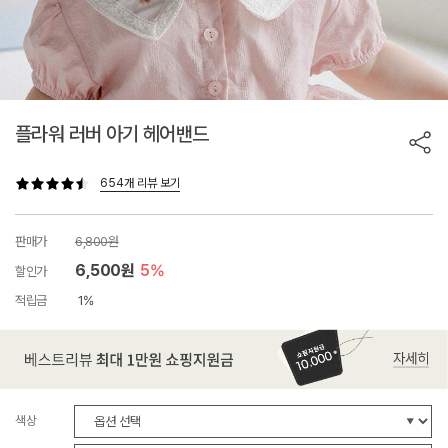
플라워 러버 아기 헤어밴드
654개 리뷰 보기
판매가
6,800원
6,500원
5%
할인가
적립금
1%
색상