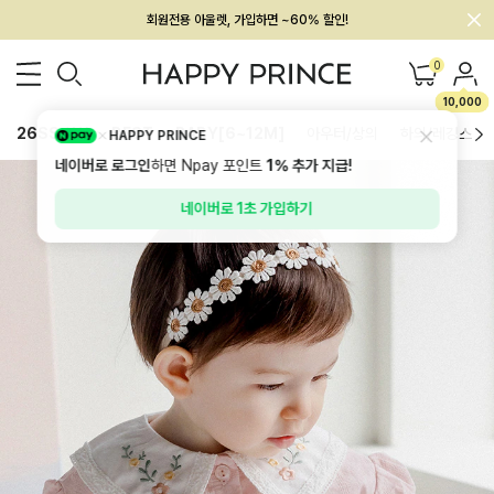
회원전용 아울렛, 가입하면 ~60% 할인!
멤버십 최대 28,000원 혜택
0
10,000
26SS 신상
BEST
BABY[6~12M]
아우터/상의
하의/레깅스
HAPPY PRINCE
네이버로 로그인
하면 Npay 포인트
1%
추가 지급!
네이버로 1초 가입하기