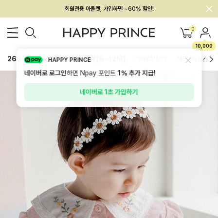
회원전용 아울렛, 가입하면 ~60% 할인!
멤버십 최대 28,000원 혜택
0
10,000
26SS 신상
BEST
BABY[6~12M]
아우터/상의
하의/레깅스
HAPPY PRINCE
네이버로 로그인
하면 Npay 포인트
1%
추가 지급!
네이버로 1초 가입하기