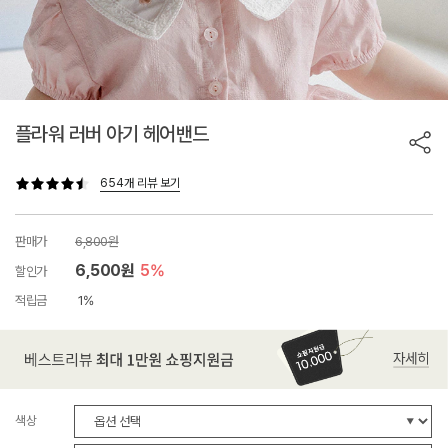
플라워 러버 아기 헤어밴드
654개 리뷰 보기
판매가
6,800원
6,500원
5%
할인가
적립금
1%
색상