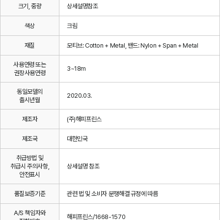
크기, 중량
상세설명참조
색상
크림
재질
모티브: Cotton + Metal, 밴드: Nylon + Span + Metal
사용연령 또는
3~18m
권장사용연령
동일모델의
2020.03.
출시년월
제조자
(주)해피프린스
제조국
대한민국
취급방법 및
취급시 주의사항,
상세설명 참조
안전표시
품질보증기준
관련 법 및 소비자 분쟁해결 규정에 따름
A/S 책임자와
해피프린스/1668-1570