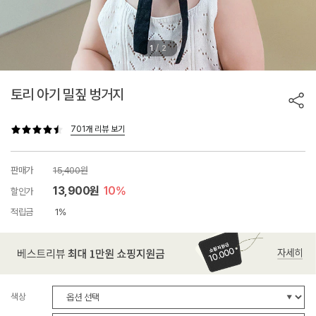
/
1
2
토리 아기 밀짚 벙거지
701개 리뷰 보기
판매가
15,400원
13,900원
10%
할인가
적립금
1%
색상