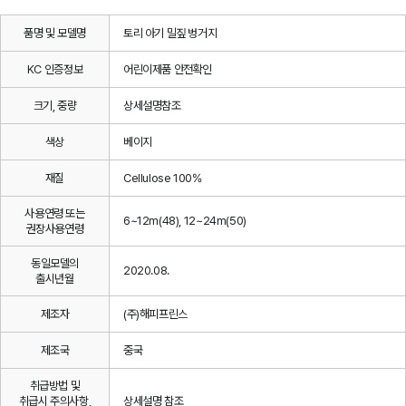
품명 및 모델명
토리 아기 밀짚 벙거지
KC 인증정보
어린이제품 안전확인
크기, 중량
상세설명참조
색상
베이지
재질
Cellulose 100%
사용연령 또는
6~12m(48), 12~24m(50)
권장사용연령
동일모델의
2020.08.
출시년월
제조자
(주)해피프린스
제조국
중국
취급방법 및
취급시 주의사항,
상세설명 참조