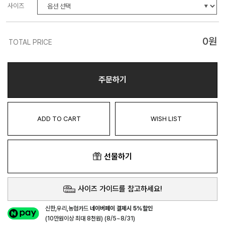
사이즈
0
원
TOTAL PRICE
주문하기
ADD TO CART
WISH LIST
선물하기
사이즈 가이드를 참고하세요!
신한,우리,농협카드
네이버페이 결제시 5%할인
(10만원이상 최대 8천원) (8/5~8/31)