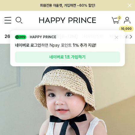
멤버십 최대 28,000원 혜택
0
10,000
26SS 신상
BEST
BABY[6~12M]
아우터/상의
하의/레깅스
HAPPY PRINCE
네이버로 로그인
하면 Npay 포인트
1%
추가 지급!
네이버로 1초 가입하기