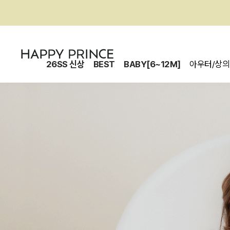
26SS 신상
BEST
BABY[6~12M]
아우터/상의