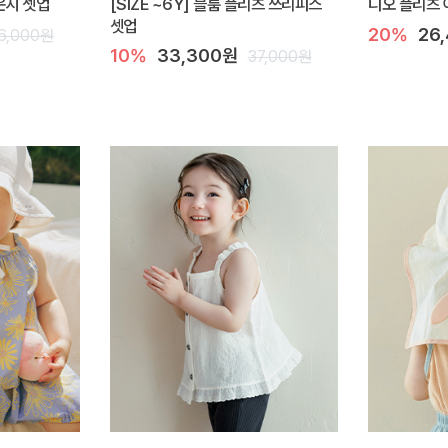
라운지 셋업
[SIZE ~6Y] 블룸 플리츠 쓰리피스
디오 플리츠 
셋업
20%
26
6,000원
10%
33,300원
37,000원