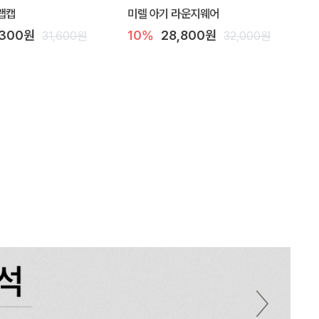
랩캡
미렐 아기 라운지웨어
,300원
10%
28,800원
31,600원
32,000원