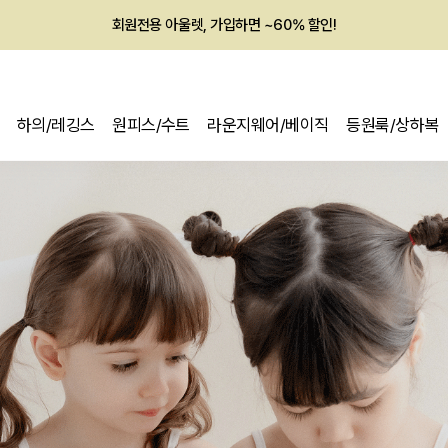
회원전용 아울렛, 가입하면 ~60% 할인!
멤버십 최대 28,000원 혜택
하의/레깅스
원피스/수트
라운지웨어/베이직
등원룩/상하복