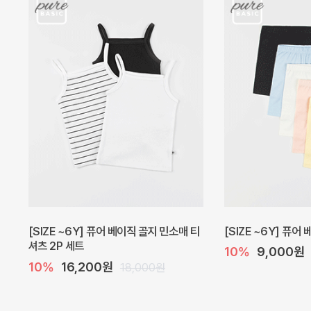
캐더린 뷔스티에 미니 아기 원피스
[SIZE ~6Y] 베르
10%
24,300원
10%
28,800원
27,000원