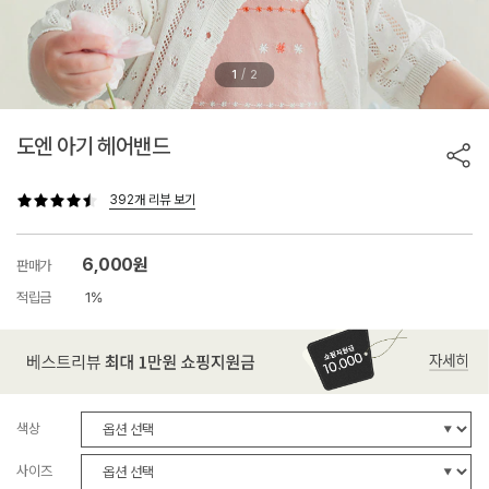
/
1
2
도엔 아기 헤어밴드
392개 리뷰 보기
6,000원
판매가
적립금
1%
색상
사이즈