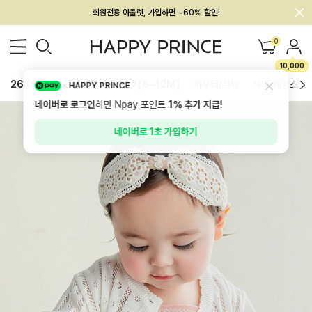
멤버십 최대 28,000원 혜택
0
10,000
26SS 신상
BEST
BABY[6~12M]
아우터/상의
하의/레깅스
HAPPY PRINCE
네이버로 로그인
하면 Npay 포인트
1%
추가 지급!
네이버로 1초 가입하기