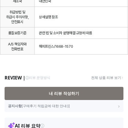
제조국
대한민국
취급방법 및
취급시 주의사항,
상세설명 참조
안전표시
품질보증기준
관련 법 및 소비자 분쟁해결 규정에 따름
A/S 책임자와
해피프린스/1668-1570
전화번호