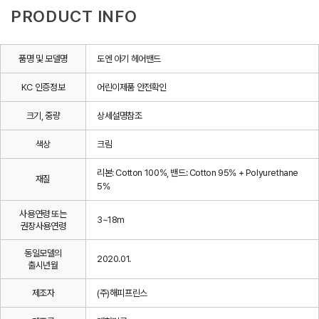
PRODUCT INFO
품명 및 모델명
도엔 아기 헤어밴드
KC 인증정보
어린이제품 안전확인
크기, 중량
상세설명참조
색상
크림
리본: Cotton 100%, 밴드: Cotton 95% + Polyurethane
재질
5%
사용연령 또는
3~18m
권장사용연령
동일모델의
2020.01.
출시년월
제조자
(주)해피프린스