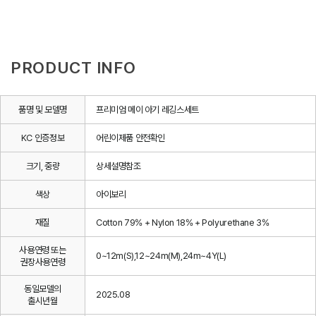
PRODUCT INFO
품명 및 모델명
프리미엄 메이 아기 레깅스세트
KC 인증정보
어린이제품 안전확인
크기, 중량
상세설명참조
색상
아이보리
재질
Cotton 79% + Nylon 18% + Polyurethane 3%
사용연령 또는
0~12m(S),12~24m(M),24m~4Y(L)
권장사용연령
동일모델의
2025.08
출시년월