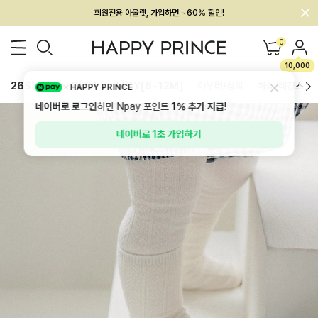
회원전용 아울렛, 가입하면 ~60% 할인!
멤버십 최대 28,000원 혜택
0
10,000
26SS 신상
BEST
BABY[6~12M]
아우터/상의
하의/레깅스
HAPPY PRINCE
네이버로 로그인
하면 Npay 포인트
1%
추가 지급!
네이버로 1초 가입하기