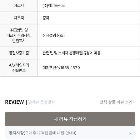
제조자
(주)해피프린스
제조국
중국
취급방법 및
취급시 주의사항,
상세설명 참조
안전표시
품질보증기준
관련 법 및 소비자 분쟁해결 규정에 따름
A/S 책임자와
해피프린스/1668-1570
전화번호