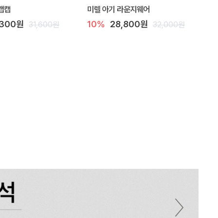
랩캡
미렐 아기 라운지웨어
,300원
10%
28,800원
31,600원
32,000원