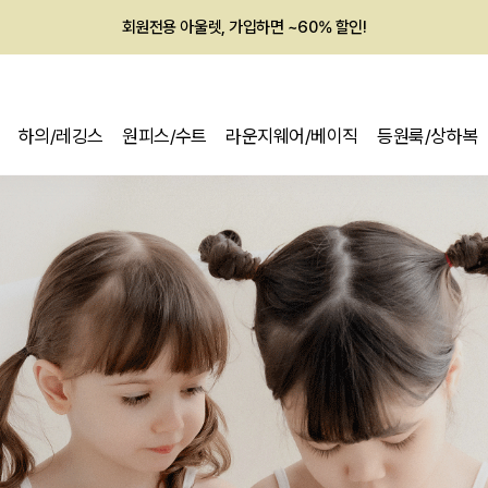
회원전용 아울렛, 가입하면 ~60% 할인!
멤버십 최대 28,000원 혜택
하의/레깅스
원피스/수트
라운지웨어/베이직
등원룩/상하복