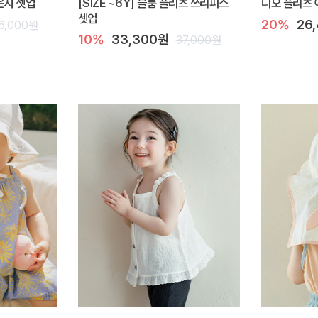
라운지 셋업
[SIZE ~6Y] 블룸 플리츠 쓰리피스
디오 플리츠 
셋업
20%
26
6,000원
10%
33,300원
37,000원