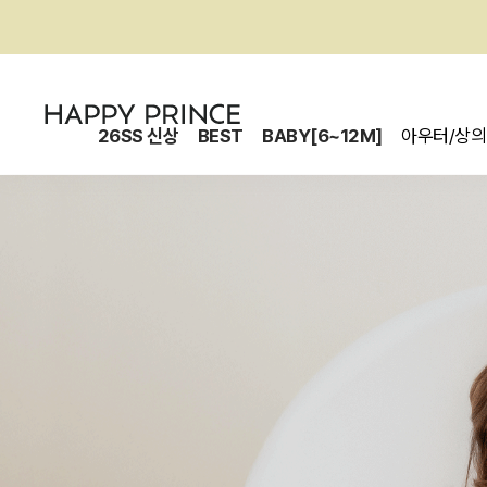
26SS 신상
BEST
BABY[6~12M]
아우터/상의