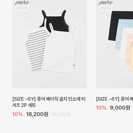
캐더린 뷔스티에 미니 아기 원피스
[SIZE ~6Y] 베르
10%
24,300원
10%
28,800원
27,000원