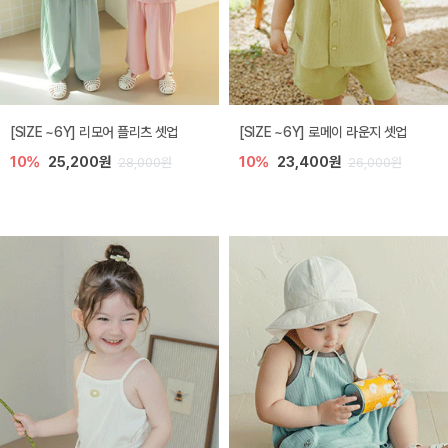
[SIZE ~6Y] 리모어 플리츠 셋업
[SIZE ~6Y] 로메이 라운지 셋업
10%
25,200원
10%
23,400원
28,000원
26,000원