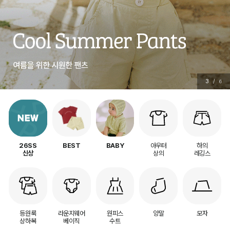
3
/
6
아우터
하의
26SS
BEST
BABY
상의
레깅스
신상
등원룩
라운지웨어
원피스
양말
모자
상하복
베이직
수트