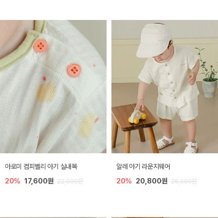
아로미 컴피벨리 아기 실내복
알레 아기 라운지웨어
20%
17,600원
20%
20,800원
22,000원
26,000원