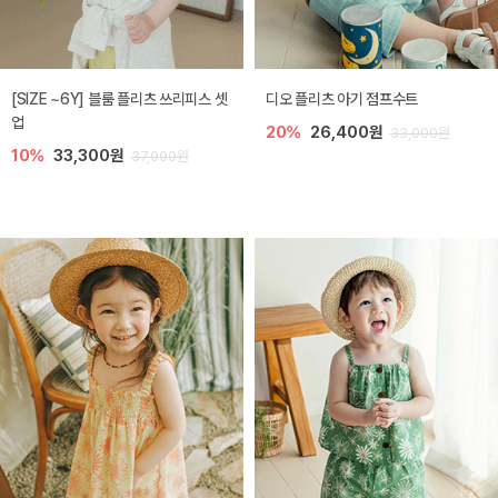
[SIZE ~6Y] 블룸 플리츠 쓰리피스 셋
디오 플리츠 아기 점프수트
업
20%
26,400원
33,000원
10%
33,300원
37,000원