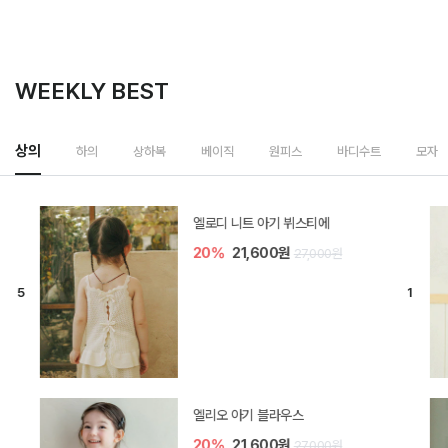
WEEKLY BEST
하의
상의
상하복
베이직
원피스
바디수트
모자
해피 베베 요루 썸머 바지
10%
19,800원
22,000원
해피 베베 요루 썸머 블루머
10%
17,100원
19,000원