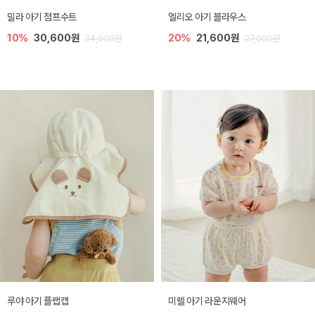
밀라 아기 점프수트
엘리오 아기 블라우스
10%
30,600원
20%
21,600원
34,000원
27,000원
루야 아기 플랩캡
미렐 아기 라운지웨어