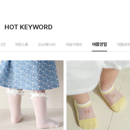
HOT KEYWORD
여름모자
디건
바캉스룩
민소매/나시
라운지웨어
여름양말