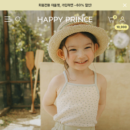
멤버십 최대 28,000원 혜택
0
10,000
26SS 신상
BEST
BABY[6~12M]
아우터/상의
하의/레깅스