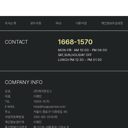
회사소개
공지사항
FAQ
이용약관
개인정보취급방침
1668-1570
CONTACT
MON-FRI : AM 10:00 - PM 04:00
SAT,SUN,HOLIDAY OFF
LUNCH PM 12:30 ~ PM 01:30
COMPANY INFO
상호
(주)해피프린스
대표
이화진
TEL
1668-1570
E-MAIL
help@happyprince.co.kr
주소
서울시 종로구 이화장길 46
사업자등록번호
366-86-00898
개인정보관리자
이화진
통신판매신고번호
제 2018-서울종로-1384 호
[사업자정보확인]