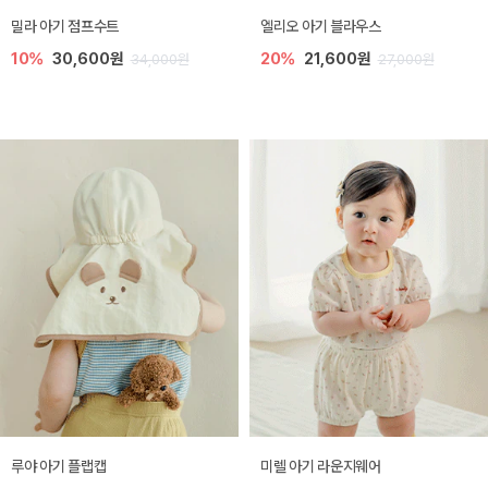
밀라 아기 점프수트
엘리오 아기 블라우스
10%
30,600원
20%
21,600원
34,000원
27,000원
루야 아기 플랩캡
미렐 아기 라운지웨어