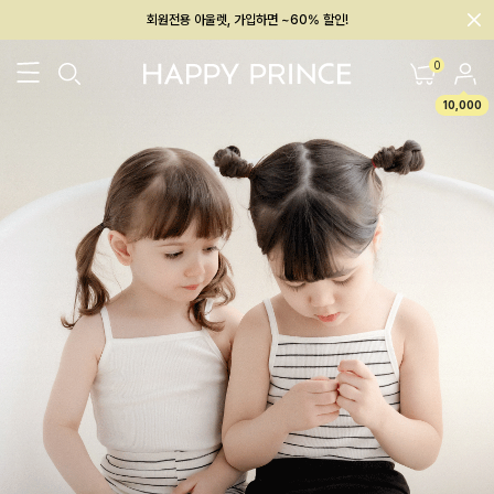
회원전용 아울렛, 가입하면 ~60% 할인!
멤버십 최대 28,000원 혜택
0
10,000
26SS 신상
BEST
BABY[6~12M]
아우터/상의
하의/레깅스