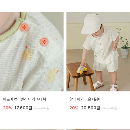
아로미 컴피벨리 아기 실내복
알레 아기 라운지웨어
20%
17,600원
20%
20,800원
22,000원
26,000원