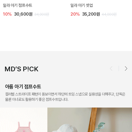
토닉 아기 민소매 티셔츠
베티 니트 아기 민소매 티셔츠
20%
11,200원
10%
24,300원
14,000원
27,000원
MD’S P!CK
아롬 아기 점프수트
컬러별 스트라이프 패턴이 돋보이면서 하단에 트임 스냅으로 실용성을 더해주고, 단독은
물론 이너로도 활용하기 좋은 점프수트입니다.