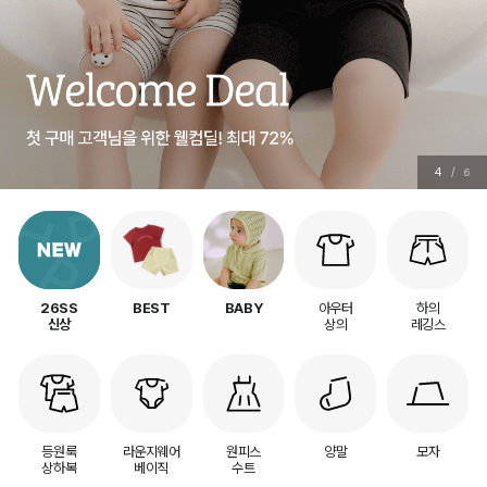
5
/
6
아우터
하의
26SS
BEST
BABY
상의
레깅스
신상
등원룩
라운지웨어
원피스
양말
모자
상하복
베이직
수트