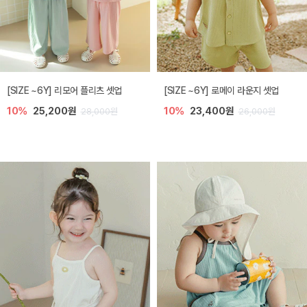
[SIZE ~6Y] 리모어 플리츠 셋업
[SIZE ~6Y] 로메이 라운지 셋업
10%
25,200원
10%
23,400원
28,000원
26,000원