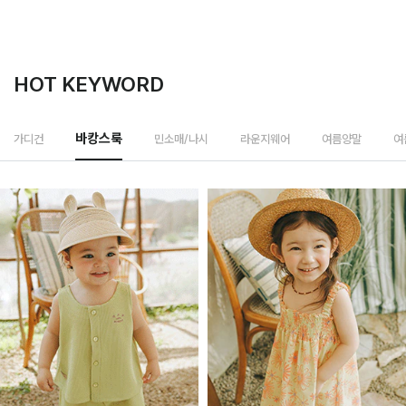
HOT KEYWORD
민소매/나시
가디건
바캉스룩
라운지웨어
여름양말
여