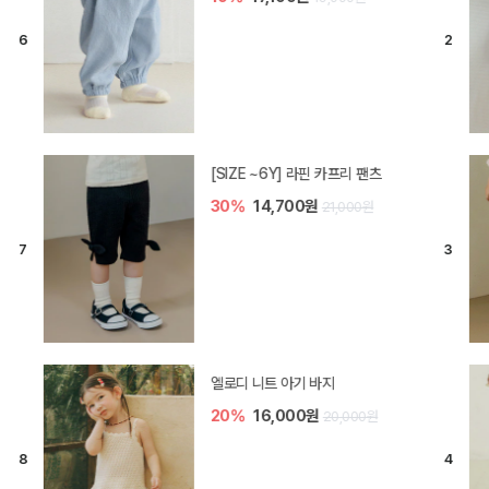
[SIZE ~6Y] 라핀 카프리 팬츠
30%
14,700원
21,000원
엘로디 니트 아기 바지
20%
16,000원
20,000원