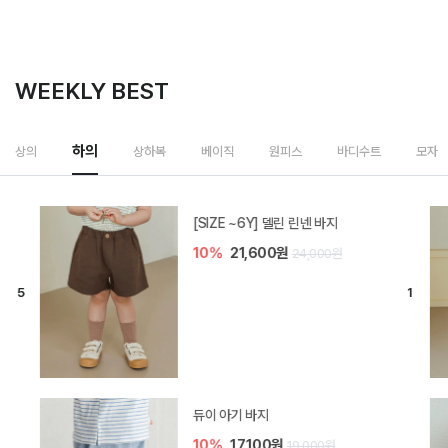
WEEKLY BEST
하의
상의
상하복
베이직
원피스
바디수트
모자
[SIZE ~6Y] 델린 린넨 바지
10%
21,600원
24,000원
듀이 아기 바지
10%
17,100원
19,000원