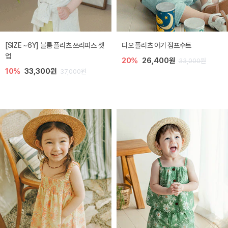
[SIZE ~6Y] 블룸 플리츠 쓰리피스 셋
디오 플리츠 아기 점프수트
업
20%
26,400원
33,000원
10%
33,300원
37,000원