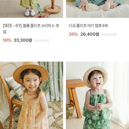
[SIZE ~6Y] 블룸 플리츠 쓰리피스 셋
디오 플리츠 아기 점프수트
업
20%
26,400원
33,000원
10%
33,300원
37,000원