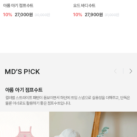
모나 아기 블라우스 세트
[SIZE ~6Y] 로미나 라운지 셋업
10%
36,000원
10%
26,100원
40,000원
29,000원
MD’S P!CK
아롬 아기 점프수트
컬러별 스트라이프 패턴이 돋보이면서 하단에 트임 스냅으로 실용성을 더해주고, 단독은
물론 이너로도 활용하기 좋은 점프수트입니다.