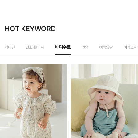
HOT KEYWORD
셋업
가디건
민소매/나시
바디수트
여름양말
여름모자