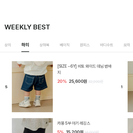
WEEKLY BEST
상하복
상의
하의
베이직
원피스
바디수트
모자
밀라 아기 셋업
20%
35,200원
44,000원
브렌 아기 블라우스 세트
10%
36,900원
41,000원