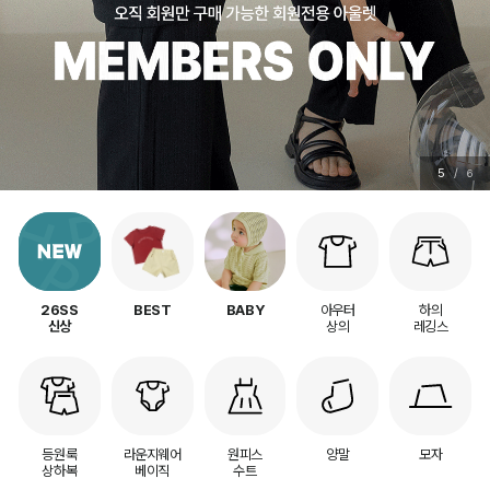
6
/
6
아우터
하의
26SS
BEST
BABY
상의
레깅스
신상
등원룩
라운지웨어
원피스
양말
모자
상하복
베이직
수트