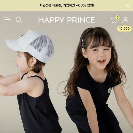
멤버십 최대 28,000원 혜택
0
10,000
26SS 신상
BEST
BABY[6~12M]
아우터/상의
하의/레깅스