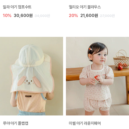
밀라 아기 점프수트
엘리오 아기 블라우스
10%
30,600원
20%
21,600원
34,000원
27,000원
루야 아기 플랩캡
미렐 아기 라운지웨어