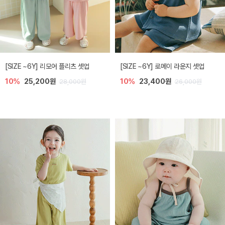
[SIZE ~6Y] 리모어 플리츠 셋업
[SIZE ~6Y] 로메이 라운지 셋업
10%
25,200원
10%
23,400원
28,000원
26,000원