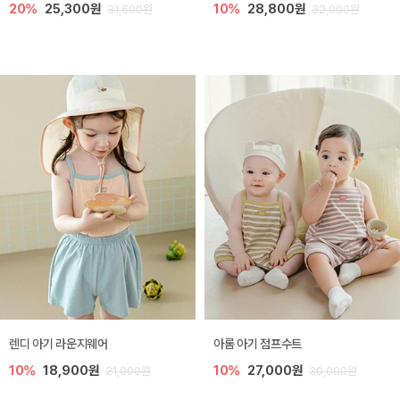
20%
25,300원
10%
28,800원
31,600원
32,000원
렌디 아기 라운지웨어
아롬 아기 점프수트
10%
18,900원
10%
27,000원
21,000원
30,000원