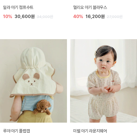
밀라 아기 점프수트
엘리오 아기 블라우스
10%
30,600원
40%
16,200원
34,000원
27,000원
루야 아기 플랩캡
미렐 아기 라운지웨어