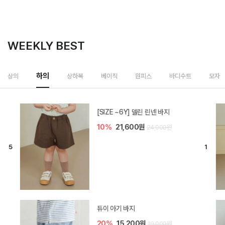
WEEKLY BEST
하의
상의
상하복
베이직
원피스
바디수트
모자
[SIZE ~6Y] 델린 린넨 바지
10%
21,600원
24,000원
듀이 아기 바지
20%
15,200원
19,000원