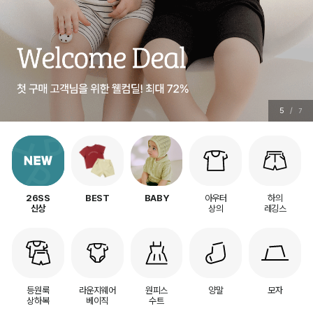
5
/
7
아우터
하의
26SS
BEST
BABY
상의
레깅스
신상
등원룩
라운지웨어
원피스
양말
모자
상하복
베이직
수트