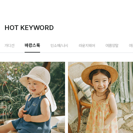
HOT KEYWORD
민소매/나시
가디건
바캉스룩
라운지웨어
여름양말
여