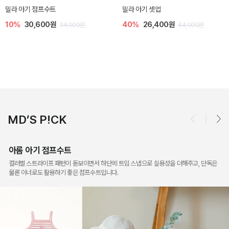
토닉 아기 민소매 티셔츠
베티 니트 아기 민소매 티셔츠
20%
11,200원
10%
24,300원
14,000원
27,000원
MD’S P!CK
아롬 아기 점프수트
컬러별 스트라이프 패턴이 돋보이면서 하단에 트임 스냅으로 실용성을 더해주고, 단독은
물론 이너로도 활용하기 좋은 점프수트입니다.