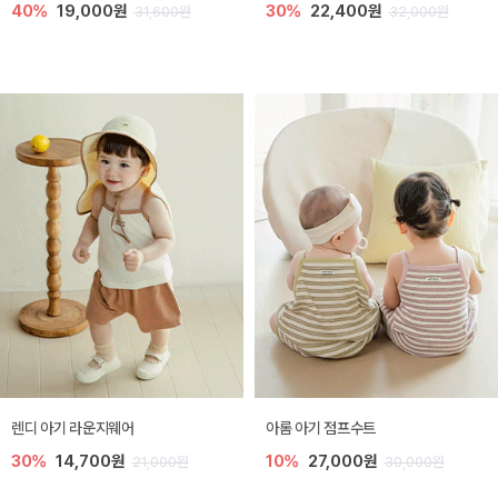
40%
19,000원
30%
22,400원
31,600원
32,000원
렌디 아기 라운지웨어
아롬 아기 점프수트
30%
14,700원
10%
27,000원
21,000원
30,000원