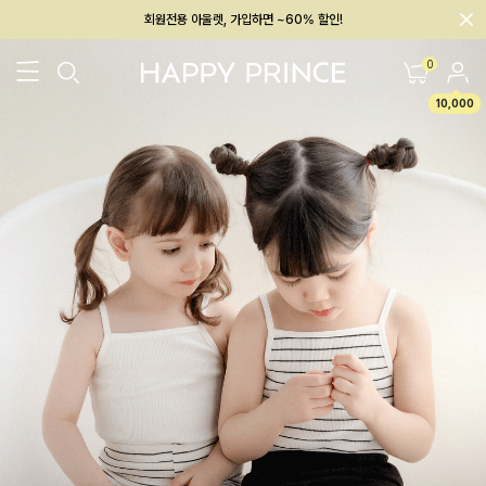
회원전용 아울렛, 가입하면 ~60% 할인!
멤버십 최대 28,000원 혜택
0
10,000
26SS 신상
BEST
BABY[6~12M]
아우터/상의
하의/레깅스