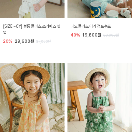
[SIZE ~6Y] 블룸 플리츠 쓰리피스 셋
디오 플리츠 아기 점프수트
업
40%
19,800원
33,000원
20%
29,600원
37,000원