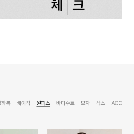
상하복
베이직
원피스
바디수트
모자
삭스
ACC