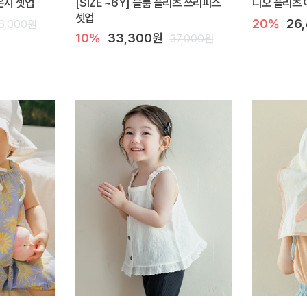
라운지 셋업
[SIZE ~6Y] 블룸 플리츠 쓰리피스
디오 플리츠 
셋업
20%
26
6,000원
10%
33,300원
37,000원