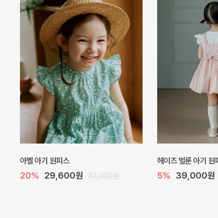
네로 바디수트
해피 베베 요루 썸머
10%
32,400원
10%
26,100원
36,000원