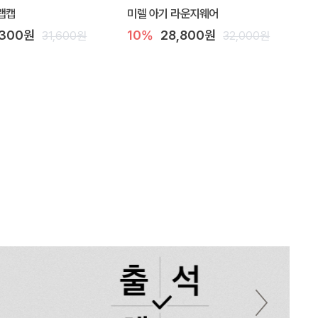
랩캡
미렐 아기 라운지웨어
,300원
10%
28,800원
31,600원
32,000원