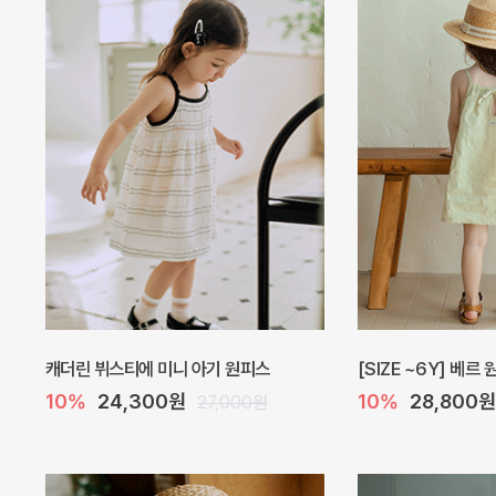
오드 바디수트
해피 베베 요루 썸머
10%
27,900원
10%
28,800원
31,000원