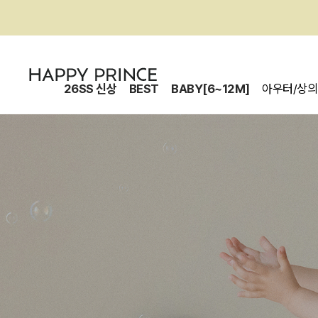
26SS 신상
BEST
BABY[6~12M]
아우터/상의