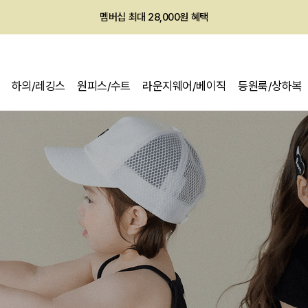
멤버십 최대 28,000원 혜택
회원전용 아울렛, 가입하면 ~60% 할인!
하의/레깅스
원피스/수트
라운지웨어/베이직
등원룩/상하복
멤버십 최대 28,000원 혜택