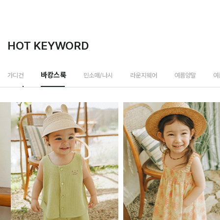
HOT KEYWORD
바캉스룩
가디건
민소매/나시
라운지웨어
여름양말
여