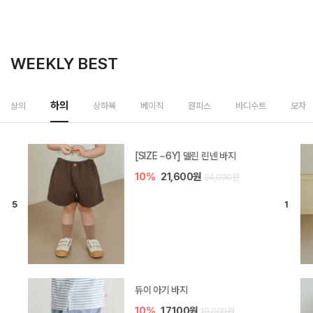
WEEKLY BEST
하의
상의
상하복
베이직
원피스
바디수트
모자
[SIZE ~6Y] 델린 린넨 바지
10%
21,600원
24,000원
듀이 아기 바지
10%
17,100원
19,000원