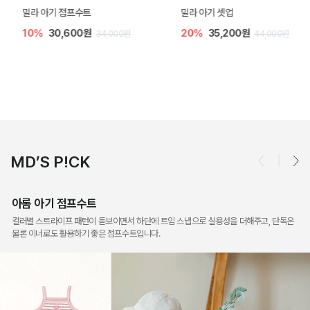
밀라 아기 점프수트
밀라 아기 셋업
10%
30,600원
20%
35,200원
34,000원
44,000원
MD’S P!CK
아롬 아기 점프수트
컬러별 스트라이프 패턴이 돋보이면서 하단에 트임 스냅으로 실용성을 더해주고, 단독은
물론 이너로도 활용하기 좋은 점프수트입니다.