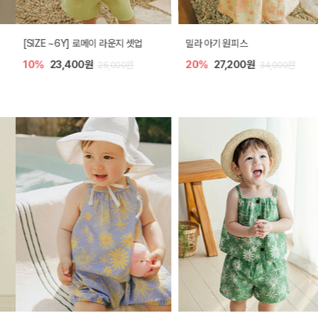
[SIZE ~6Y] 로메이 라운지 셋업
밀라 아기 원피스
10%
23,400원
20%
27,200원
26,000원
34,000원