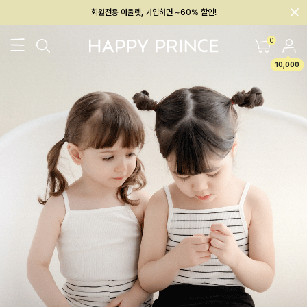
회원전용 아울렛, 가입하면 ~60% 할인!
멤버십 최대 28,000원 혜택
0
10,000
26SS 신상
BEST
BABY[6~12M]
아우터/상의
하의/레깅스