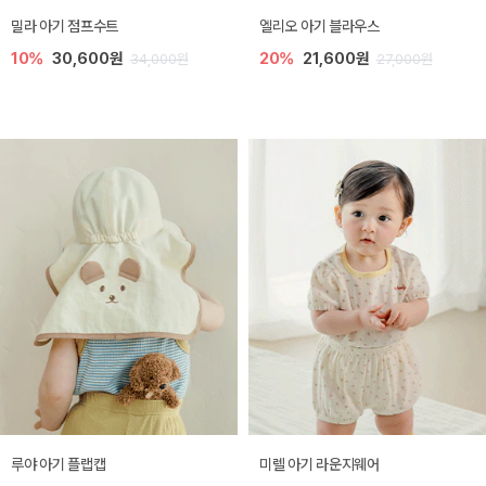
밀라 아기 점프수트
엘리오 아기 블라우스
10%
30,600원
20%
21,600원
34,000원
27,000원
루야 아기 플랩캡
미렐 아기 라운지웨어