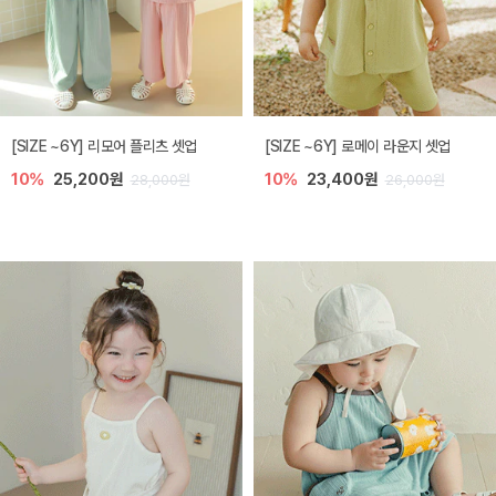
[SIZE ~6Y] 리모어 플리츠 셋업
[SIZE ~6Y] 로메이 라운지 셋업
10%
25,200원
10%
23,400원
28,000원
26,000원