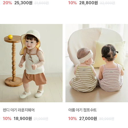
20%
25,300원
10%
28,800원
31,600원
32,000원
렌디 아기 라운지웨어
아롬 아기 점프수트
10%
18,900원
10%
27,000원
21,000원
30,000원