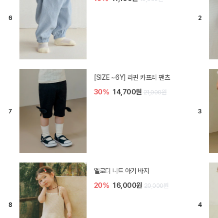
[SIZE ~6Y] 라핀 카프리 팬츠
30%
14,700원
21,000원
엘로디 니트 아기 바지
20%
16,000원
20,000원