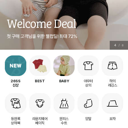
5
/
6
아우터
하의
26SS
BEST
BABY
상의
레깅스
신상
등원룩
라운지웨어
원피스
양말
모자
상하복
베이직
수트