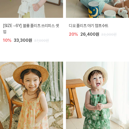
[SIZE ~6Y] 블룸 플리츠 쓰리피스 셋
디오 플리츠 아기 점프수트
업
20%
26,400원
33,000원
10%
33,300원
37,000원