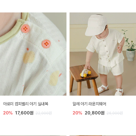
아로미 컴피벨리 아기 실내복
알레 아기 라운지웨어
20%
17,600원
20%
20,800원
22,000원
26,000원