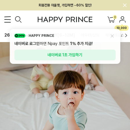
멤버십 최대 28,000원 혜택
0
10,000
26SS 신상
BEST
BABY[6~12M]
아우터/상의
하의/레깅스
HAPPY PRINCE
네이버로 로그인
하면 Npay 포인트
1%
추가 지급!
네이버로 1초 가입하기