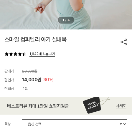
/
1
4
스마일 컴피벨리 아기 실내복
1,642개 리뷰 보기
판매가
20,000원
14,000원
30%
할인가
적립금
1%
색상