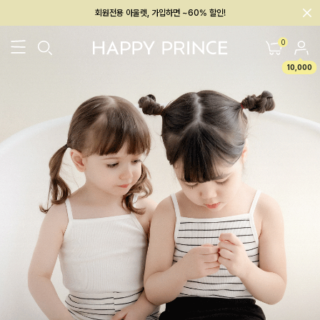
회원전용 아울렛, 가입하면 ~60% 할인!
멤버십 최대 28,000원 혜택
0
10,000
26SS 신상
BEST
BABY[6~12M]
아우터/상의
하의/레깅스