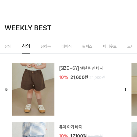
WEEKLY BEST
하의
상의
상하복
베이직
원피스
바디수트
모자
[SIZE ~6Y] 델린 린넨 바지
10%
21,600원
24,000원
듀이 아기 바지
10%
17,100원
19,000원