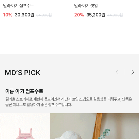
토닉 아기 민소매 티셔츠
베티 니트 아기 민소매 티셔츠
20%
11,200원
10%
24,300원
14,000원
27,000원
MD’S P!CK
아롬 아기 점프수트
컬러별 스트라이프 패턴이 돋보이면서 하단에 트임 스냅으로 실용성을 더해주고, 단독은
물론 이너로도 활용하기 좋은 점프수트입니다.