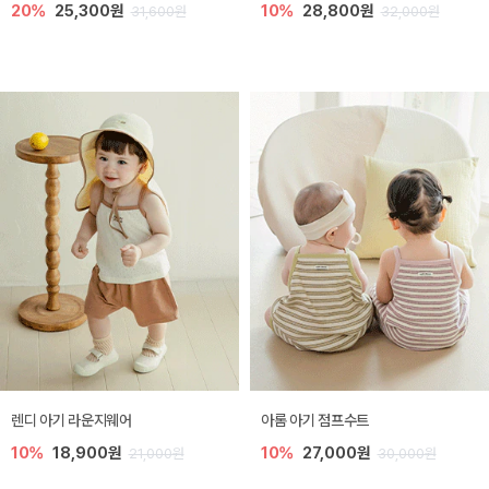
20%
25,300원
10%
28,800원
31,600원
32,000원
렌디 아기 라운지웨어
아롬 아기 점프수트
10%
18,900원
10%
27,000원
21,000원
30,000원