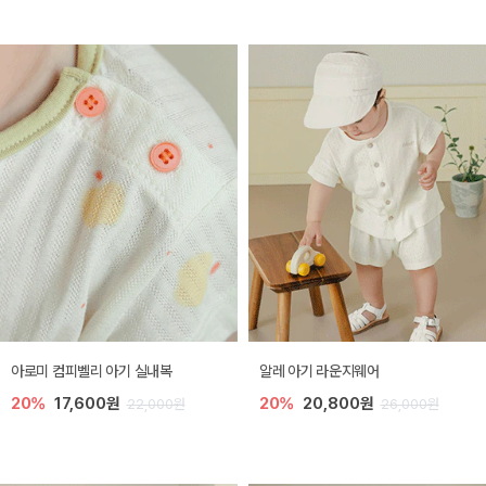
아로미 컴피벨리 아기 실내복
알레 아기 라운지웨어
20%
17,600원
20%
20,800원
22,000원
26,000원