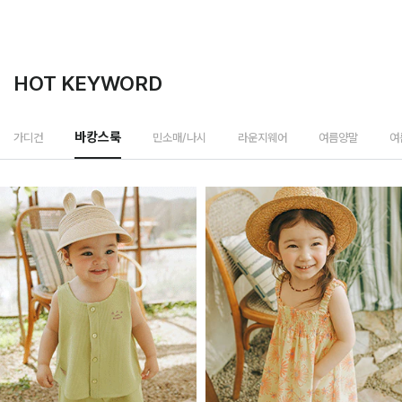
HOT KEYWORD
민소매/나시
가디건
바캉스룩
라운지웨어
여름양말
여