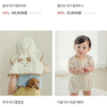
밀라 아기 점프수트
엘리오 아기 블라우스
10%
30,600원
20%
21,600원
34,000원
27,000원
루야 아기 플랩캡
미렐 아기 라운지웨어