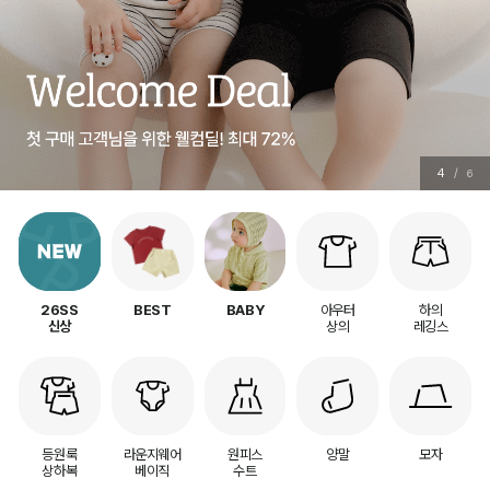
5
/
6
아우터
하의
26SS
BEST
BABY
상의
레깅스
신상
등원룩
라운지웨어
원피스
양말
모자
상하복
베이직
수트