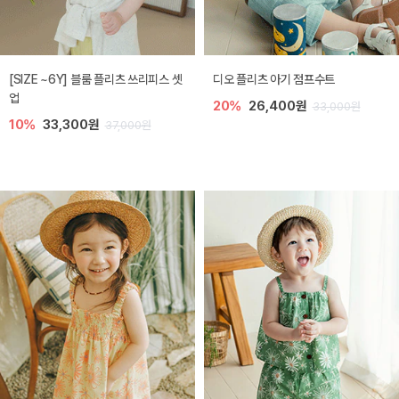
[SIZE ~6Y] 블룸 플리츠 쓰리피스 셋
디오 플리츠 아기 점프수트
업
20%
26,400원
33,000원
10%
33,300원
37,000원