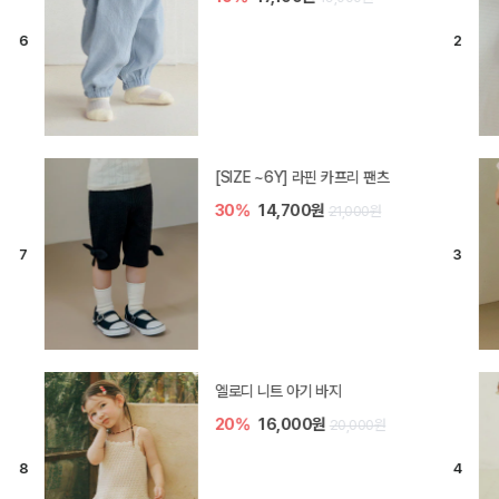
[SIZE ~6Y] 라핀 카프리 팬츠
30%
14,700원
21,000원
엘로디 니트 아기 바지
20%
16,000원
20,000원