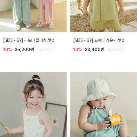
[SIZE ~6Y] 리모어 플리츠 셋업
[SIZE ~6Y] 로메이 라운지 셋업
10%
25,200원
10%
23,400원
28,000원
26,000원