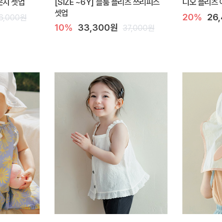
라운지 셋업
[SIZE ~6Y] 블룸 플리츠 쓰리피스
디오 플리츠 
셋업
20%
26
6,000원
10%
33,300원
37,000원