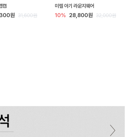
랩캡
미렐 아기 라운지웨어
,300원
10%
28,800원
31,600원
32,000원