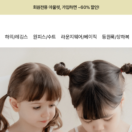
멤버십 최대 28,000원 혜택
하의/레깅스
원피스/수트
라운지웨어/베이직
등원룩/상하복