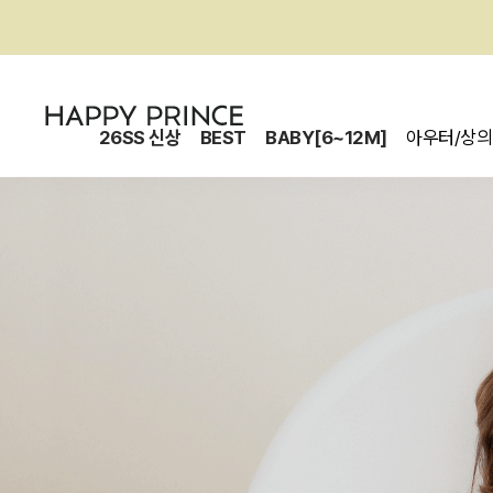
26SS 신상
BEST
BABY[6~12M]
아우터/상의