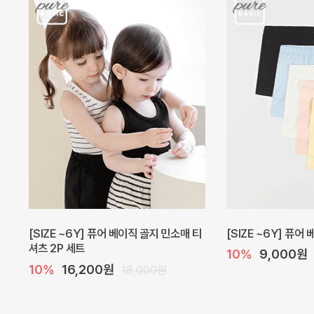
캐더린 뷔스티에 미니 아기 원피스
[SIZE ~6Y] 베르
10%
24,300원
10%
28,800원
27,000원