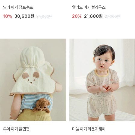
밀라 아기 점프수트
엘리오 아기 블라우스
10%
30,600원
20%
21,600원
34,000원
27,000원
루야 아기 플랩캡
미렐 아기 라운지웨어