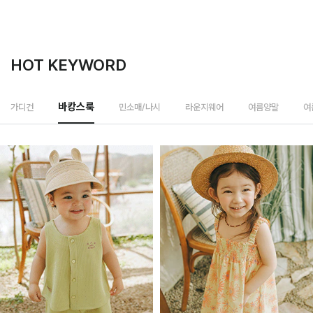
HOT KEYWORD
민소매/나시
가디건
바캉스룩
라운지웨어
여름양말
여