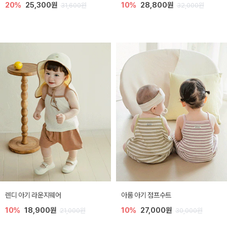
20%
25,300원
10%
28,800원
31,600원
32,000원
렌디 아기 라운지웨어
아롬 아기 점프수트
10%
18,900원
10%
27,000원
21,000원
30,000원