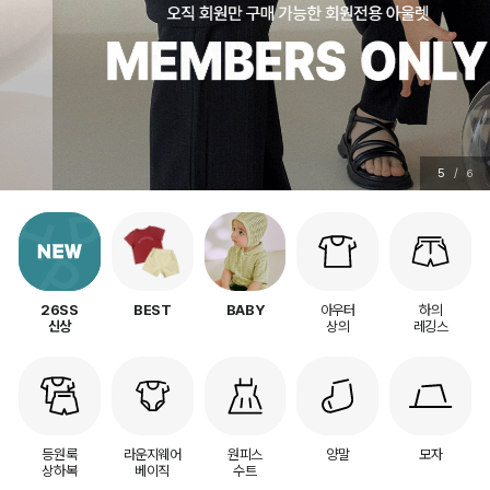
5
/
6
아우터
하의
26SS
BEST
BABY
상의
레깅스
신상
등원룩
라운지웨어
원피스
양말
모자
상하복
베이직
수트