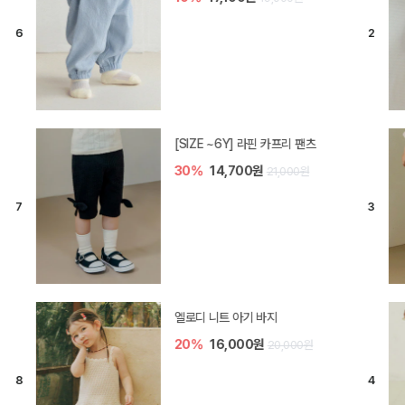
[SIZE ~6Y] 라핀 카프리 팬츠
30%
14,700원
21,000원
엘로디 니트 아기 바지
20%
16,000원
20,000원