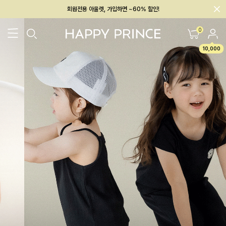
회원전용 아울렛, 가입하면 ~60% 할인!
멤버십 최대 28,000원 혜택
0
10,000
26SS 신상
BEST
BABY[6~12M]
아우터/상의
하의/레깅스