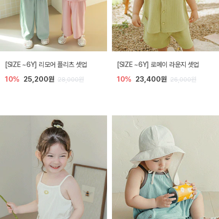
[SIZE ~6Y] 리모어 플리츠 셋업
[SIZE ~6Y] 로메이 라운지 셋업
10%
25,200원
10%
23,400원
28,000원
26,000원