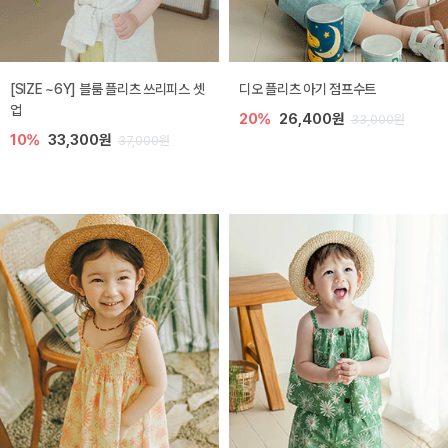
[SIZE ~6Y] 블룸 플리츠 쓰리피스 셋
디오 플리츠 아기 점프수트
업
20%
26,400원
33,000원
10%
33,300원
37,000원