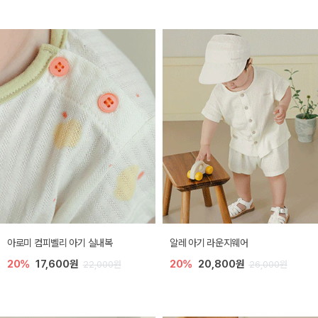
아로미 컴피벨리 아기 실내복
알레 아기 라운지웨어
20%
17,600원
20%
20,800원
22,000원
26,000원