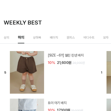
WEEKLY BEST
하의
상의
상하복
베이직
원피스
바디수트
모자
[SIZE ~6Y] 델린 린넨 바지
10%
21,600원
24,000원
듀이 아기 바지
10%
17,100원
19,000원