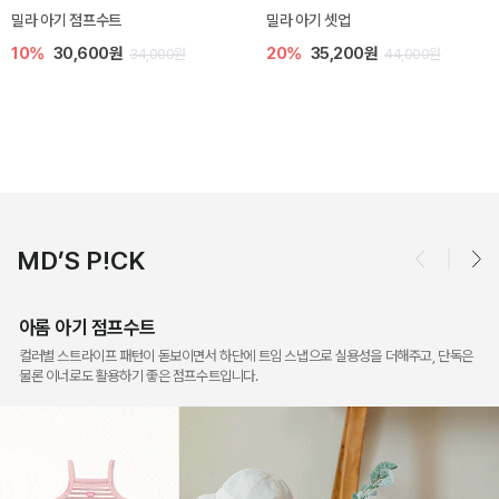
토닉 아기 민소매 티셔츠
베티 니트 아기 민소매 티셔츠
20%
11,200원
10%
24,300원
14,000원
27,000원
MD’S P!CK
아롬 아기 점프수트
컬러별 스트라이프 패턴이 돋보이면서 하단에 트임 스냅으로 실용성을 더해주고, 단독은
물론 이너로도 활용하기 좋은 점프수트입니다.