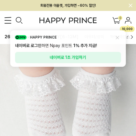
회원전용 아울렛, 가입하면 ~60% 할인!
멤버십 최대 28,000원 혜택
0
10,000
26SS 신상
BEST
BABY[6~12M]
아우터/상의
하의/레깅스
HAPPY PRINCE
네이버로 로그인
하면 Npay 포인트
1%
추가 지급!
네이버로 1초 가입하기