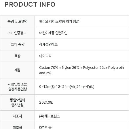
PRODUCT INFO
품명 및 모델명
헬리오 레이스 여름 아기 양말
KC 인증정보
어린이제품 안전확인
크기, 중량
상세설명참조
색상
아이보리
Cotton 70% + Nylon 26% + Polyester 2% + Polyureth
재질
ane 2%
사용연령 또는
0~12m(S), 12~24m(M), 24m~4Y(L)
권장사용연령
동일모델의
2021.08.
출시년월
제조자
(주)해피프린스
제조국
대한민국