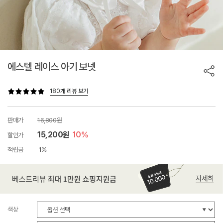
에스텔 레이스 아기 보넷
180개 리뷰 보기
판매가
16,800원
15,200원
10%
할인가
적립금
1%
색상