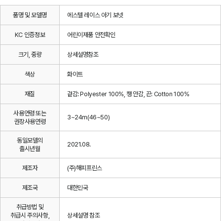
품명 및 모델명
에스텔 레이스 아기 보넷
KC 인증정보
어린이제품 안전확인
크기, 중량
상세설명참조
색상
화이트
재질
겉감: Polyester 100%, 챙 안감, 끈: Cotton 100%
사용연령 또는
3~24m(46~50)
권장사용연령
동일모델의
2021.08.
출시년월
제조자
(주)해피프린스
제조국
대한민국
취급방법 및
취급시 주의사항,
상세설명 참조