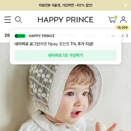
회원전용 아울렛, 가입하면 ~60% 할인!
멤버십 최대 28,000원 혜택
0
10,000
26SS 신상
BEST
BABY[6~12M]
아우터/상의
하의/레깅스
HAPPY PRINCE
네이버로 로그인
하면 Npay 포인트
1%
추가 지급!
네이버로 1초 가입하기