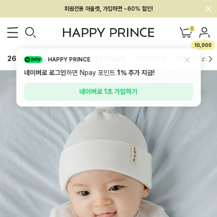
회원전용 아울렛, 가입하면 ~60% 할인!
멤버십 최대 28,000원 혜택
0
10,000
26SS 신상
BEST
BABY[6~12M]
아우터/상의
하의/레깅스
HAPPY PRINCE
네이버로 로그인
하면 Npay 포인트
1%
추가 지급!
네이버로 1초 가입하기