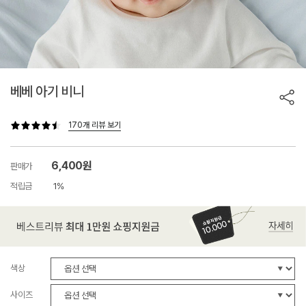
베베 아기 비니
170개 리뷰 보기
6,400원
판매가
적립금
1%
색상
사이즈