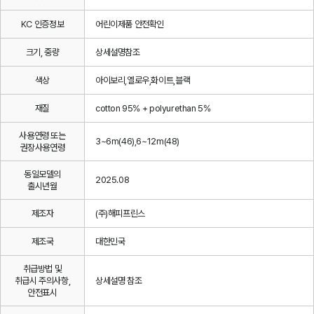
KC 인증정보
어린이제품 안전확인
크기, 중량
상세설명참조
색상
아이보리,옐로우,화이트,블랙
재질
cotton 95% + polyurethan 5%
사용연령 또는
3~6m(46),6~12m(48)
권장사용연령
동일모델의
2025.08
출시년월
제조자
(주)해피프린스
제조국
대한민국
취급방법 및
취급시 주의사항,
상세설명 참조
안전표시