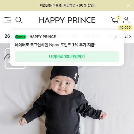
회원전용 아울렛, 가입하면 ~60% 할인!
멤버십 최대 28,000원 혜택
0
10,000
26SS 신상
BEST
BABY[6~12M]
아우터/상의
하의/레깅스
HAPPY PRINCE
네이버로 로그인
하면 Npay 포인트
1%
추가 지급!
네이버로 1초 가입하기