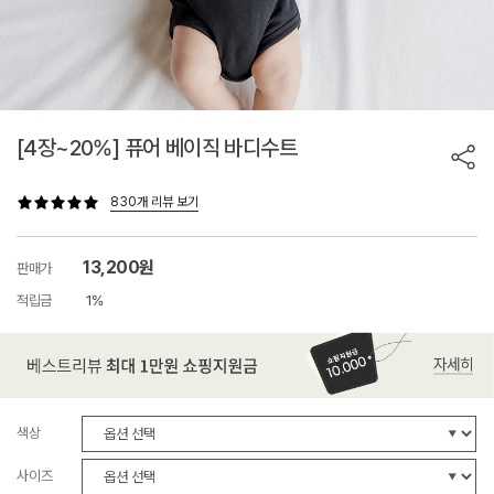
[4장~20%] 퓨어 베이직 바디수트
830개 리뷰 보기
13,200원
판매가
적립금
1%
색상
사이즈