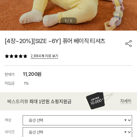
/
1
5
[4장~20%][SIZE ~6Y] 퓨어 베이직 티셔츠
2,884개 리뷰 보기
11,200원
판매가
적립금
1%
색상
사이즈