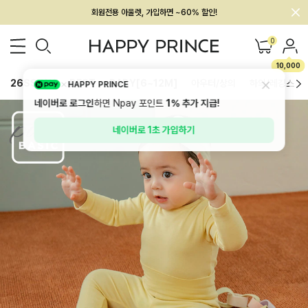
멤버십 최대 28,000원 혜택
0
10,000
26SS 신상
BEST
BABY[6~12M]
아우터/상의
하의/레깅스
HAPPY PRINCE
네이버로 로그인
하면 Npay 포인트
1%
추가 지급!
네이버로 1초 가입하기