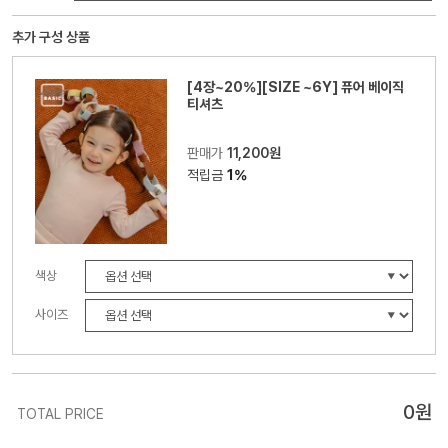
추가 구성 상품
[4장~20%][SIZE ~6Y] 퓨어 베이직
티셔츠
판매가
11,200원
적립금
1%
색상
사이즈
0
원
TOTAL PRICE