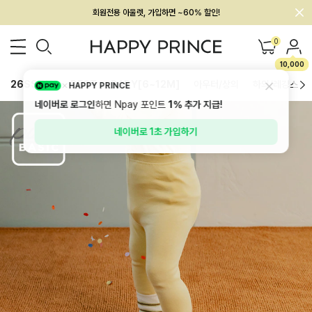
멤버십 최대 28,000원 혜택
0
10,000
26SS 신상
BEST
BABY[6~12M]
아우터/상의
하의/레깅스
HAPPY PRINCE
네이버로 로그인
하면 Npay 포인트
1%
추가 지급!
네이버로 1초 가입하기