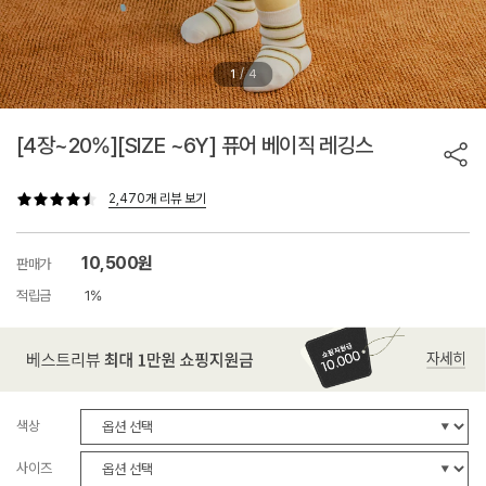
/
1
4
[4장~20%][SIZE ~6Y] 퓨어 베이직 레깅스
2,470개 리뷰 보기
10,500원
판매가
적립금
1%
색상
사이즈