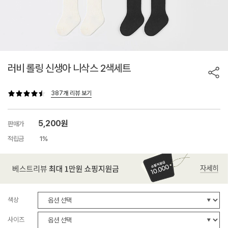
러비 롤링 신생아 니삭스 2색세트
387개 리뷰 보기
5,200원
판매가
적립금
1%
색상
사이즈