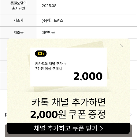
동일모델의
2025.08
출시년월
제조자
(주)해피프린스
제조국
대한민국
취급방법 및
취급시 주의사항,
상세설명 참조
안전표시
품질보증기준
관련 법 및 소비자 분쟁해결 규정에 따름
A/S 책임자와
해피프린스/1668-1570
전화번호