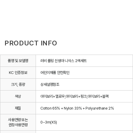
PRODUCT INFO
품명 및 모델명
러비 롤링 신생아 니삭스 2색세트
KC 인증정보
어린이제품 안전확인
크기, 중량
상세설명참조
색상
아이보리+옐로우,아이보리+핑크,아이보리+블랙
재질
Cotton 65% + Nylon 33% + Polyurethane 2%
사용연령 또는
0~3m(XS)
권장사용연령