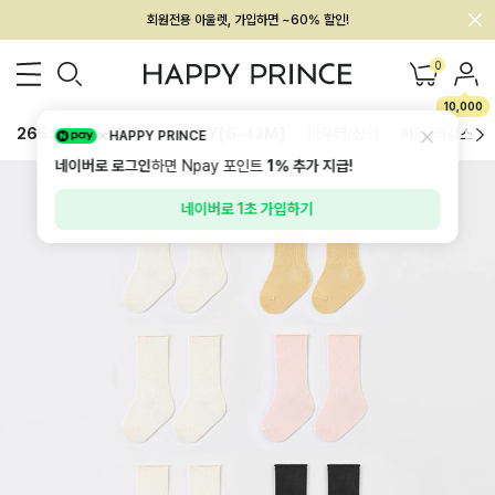
회원전용 아울렛, 가입하면 ~60% 할인!
멤버십 최대 28,000원 혜택
0
10,000
26SS 신상
BEST
BABY[6~12M]
아우터/상의
하의/레깅스
HAPPY PRINCE
네이버로 로그인
하면 Npay 포인트
1%
추가 지급!
네이버로 1초 가입하기