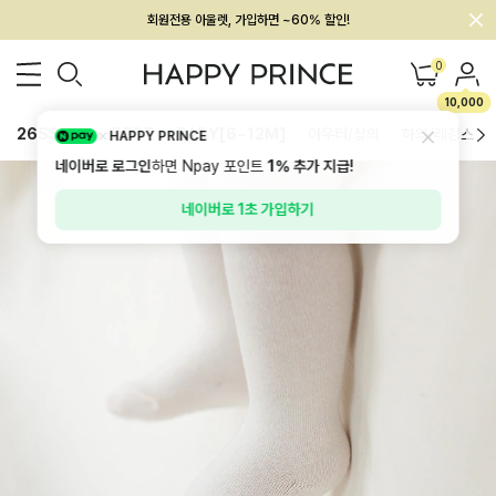
회원전용 아울렛, 가입하면 ~60% 할인!
멤버십 최대 28,000원 혜택
0
10,000
26SS 신상
BEST
BABY[6~12M]
아우터/상의
하의/레깅스
HAPPY PRINCE
네이버로 로그인
하면 Npay 포인트
1%
추가 지급!
네이버로 1초 가입하기