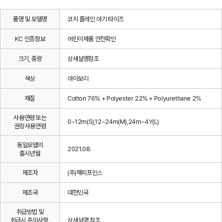
품명 및 모델명
코지 플레인 아기 타이즈
KC 인증정보
어린이제품 안전확인
크기, 중량
상세설명참조
색상
아이보리
재질
Cotton 76% + Polyester 22% + Polyurethane 2%
사용연령 또는
0~12m(S),12~24m(M),24m~4Y(L)
권장사용연령
동일모델의
2021.08.
출시년월
제조자
(주)해피프린스
제조국
대한민국
취급방법 및
취급시 주의사항,
상세설명 참조