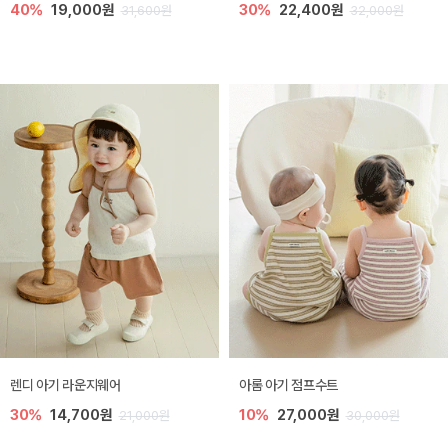
40%
19,000원
30%
22,400원
31,600원
32,000원
렌디 아기 라운지웨어
아롬 아기 점프수트
30%
14,700원
10%
27,000원
21,000원
30,000원