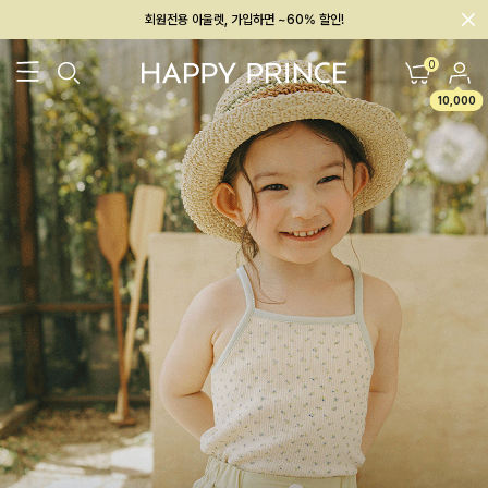
회원전용 아울렛, 가입하면 ~60% 할인!
멤버십 최대 28,000원 혜택
0
10,000
26SS 신상
BEST
BABY[6~12M]
아우터/상의
하의/레깅스