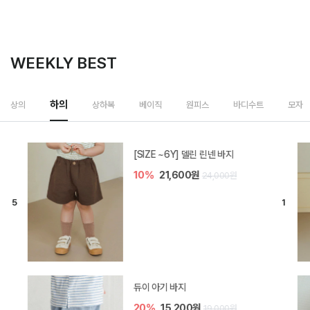
WEEKLY BEST
하의
상의
상하복
베이직
원피스
바디수트
모자
[SIZE ~6Y] 델린 린넨 바지
10%
21,600원
24,000원
듀이 아기 바지
20%
15,200원
19,000원