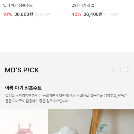
토닉 아기 민소매 티셔츠
베티 니트 아기 민소매 티셔츠
20%
11,200원
10%
24,300원
14,000원
27,000원
MD’S P!CK
아롬 아기 점프수트
컬러별 스트라이프 패턴이 돋보이면서 하단에 트임 스냅으로 실용성을 더해주고, 단독은
물론 이너로도 활용하기 좋은 점프수트입니다.