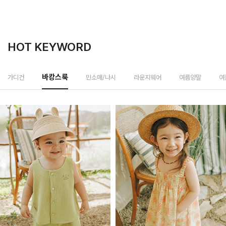
HOT KEYWORD
민소매/나시
가디건
바캉스룩
라운지웨어
여름양말
여