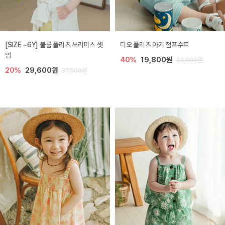
[SIZE ~6Y] 블룸 플리츠 쓰리피스 셋
디오 플리츠 아기 점프수트
업
40%
19,800원
33,000원
20%
29,600원
37,000원