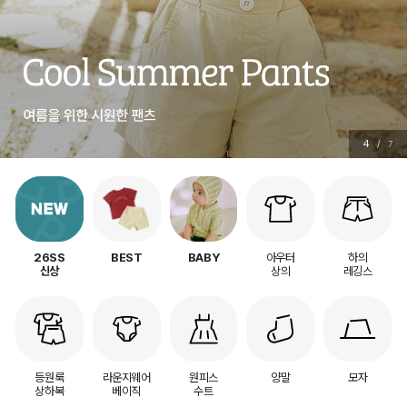
5
/
7
아우터
하의
26SS
BEST
BABY
상의
레깅스
신상
등원룩
라운지웨어
원피스
양말
모자
상하복
베이직
수트