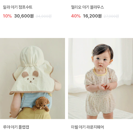
밀라 아기 점프수트
엘리오 아기 블라우스
10%
30,600원
40%
16,200원
34,000원
27,000원
루야 아기 플랩캡
미렐 아기 라운지웨어