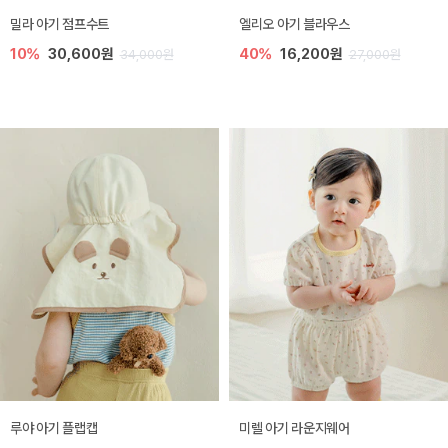
밀라 아기 점프수트
엘리오 아기 블라우스
10%
30,600원
40%
16,200원
34,000원
27,000원
루야 아기 플랩캡
미렐 아기 라운지웨어