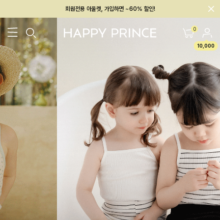
회원전용 아울렛, 가입하면 ~60% 할인!
멤버십 최대 28,000원 혜택
0
10,000
26SS 신상
BEST
BABY[6~12M]
아우터/상의
하의/레깅스