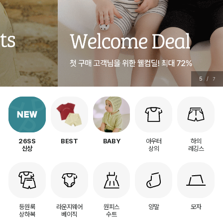
5
/
7
아우터
하의
26SS
BEST
BABY
상의
레깅스
신상
등원룩
라운지웨어
원피스
양말
모자
상하복
베이직
수트