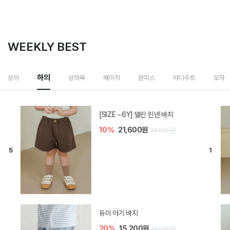
WEEKLY BEST
하의
상의
상하복
베이직
원피스
바디수트
모자
[SIZE ~6Y] 델린 린넨 바지
10%
21,600원
24,000원
듀이 아기 바지
20%
15,200원
19,000원