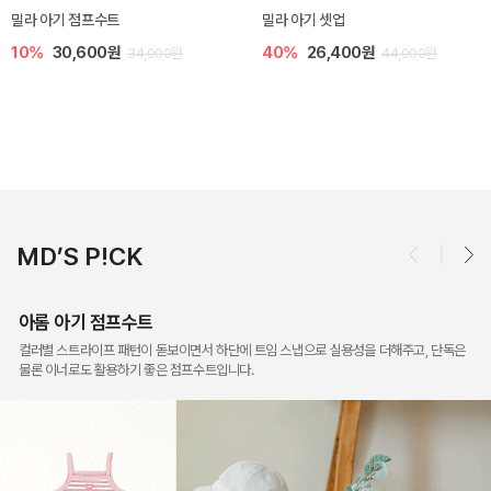
토닉 아기 민소매 티셔츠
베티 니트 아기 민소매 티셔츠
20%
11,200원
10%
24,300원
14,000원
27,000원
MD’S P!CK
아롬 아기 점프수트
컬러별 스트라이프 패턴이 돋보이면서 하단에 트임 스냅으로 실용성을 더해주고, 단독은
물론 이너로도 활용하기 좋은 점프수트입니다.