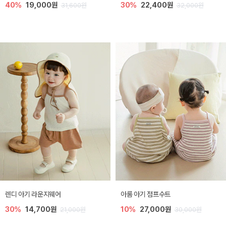
40%
19,000원
30%
22,400원
31,600원
32,000원
렌디 아기 라운지웨어
아롬 아기 점프수트
30%
14,700원
10%
27,000원
21,000원
30,000원