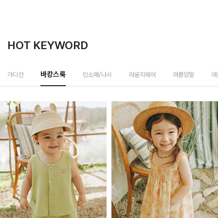
HOT KEYWORD
민소매/나시
가디건
바캉스룩
라운지웨어
여름양말
여