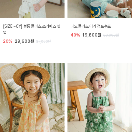
[SIZE ~6Y] 블룸 플리츠 쓰리피스 셋
디오 플리츠 아기 점프수트
업
40%
19,800원
33,000원
20%
29,600원
37,000원