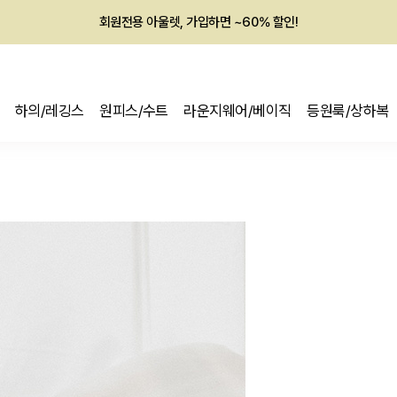
회원전용 아울렛, 가입하면 ~60% 할인!
멤버십 최대 28,000원 혜택
하의/레깅스
원피스/수트
라운지웨어/베이직
등원룩/상하복