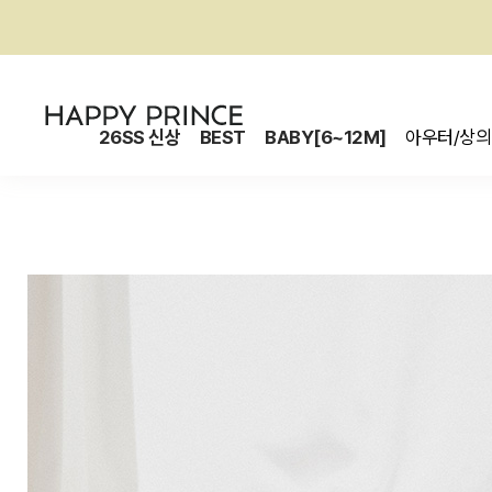
26SS 신상
BEST
BABY[6~12M]
아우터/상의