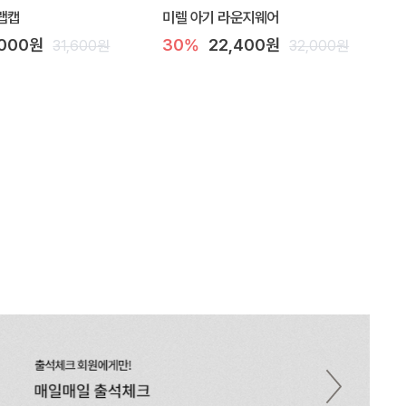
랩캡
미렐 아기 라운지웨어
,000원
30%
22,400원
31,600원
32,000원