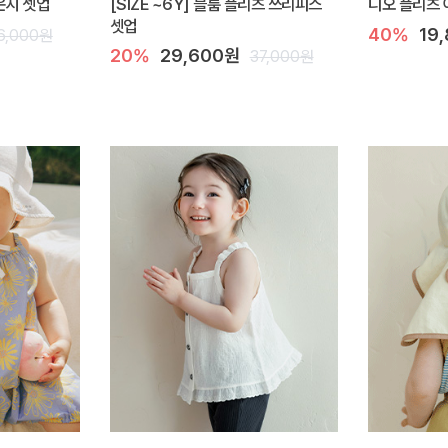
라운지 셋업
[SIZE ~6Y] 블룸 플리츠 쓰리피스
디오 플리츠 
셋업
40%
19
6,000원
20%
29,600원
37,000원