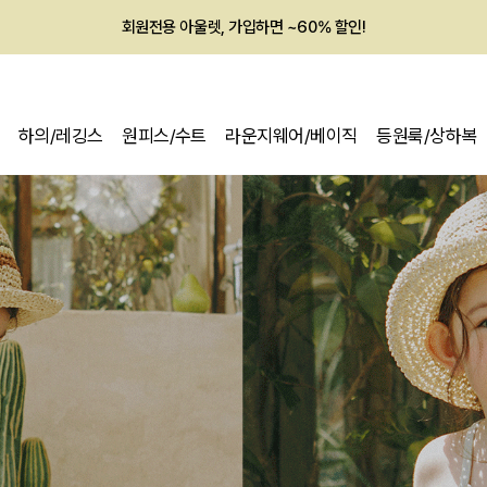
회원전용 아울렛, 가입하면 ~60% 할인!
멤버십 최대 28,000원 혜택
하의/레깅스
원피스/수트
라운지웨어/베이직
등원룩/상하복