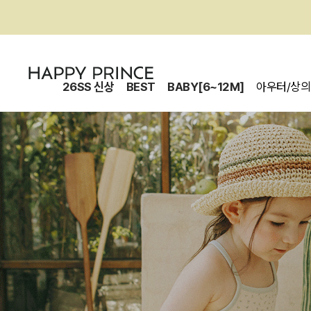
26SS 신상
BEST
BABY[6~12M]
아우터/상의