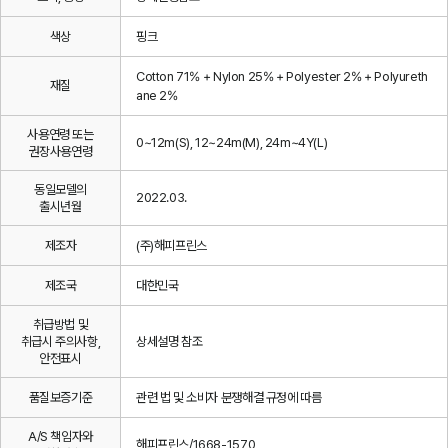
색상
핑크
Cotton 71% + Nylon 25% + Polyester 2% + Polyureth
재질
ane 2%
사용연령 또는
0~12m(S), 12~24m(M), 24m~4Y(L)
권장사용연령
동일모델의
2022.03.
출시년월
제조자
(주)해피프린스
제조국
대한민국
취급방법 및
취급시 주의사항,
상세설명 참조
안전표시
품질보증기준
관련 법 및 소비자 분쟁해결 규정에 따름
A/S 책임자와
해피프린스/1668-1570