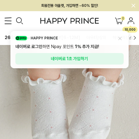
회원전용 아울렛, 가입하면 ~60% 할인!
멤버십 최대 28,000원 혜택
0
10,000
26SS 신상
BEST
BABY[6~12M]
아우터/상의
하의/레깅스
HAPPY PRINCE
네이버로 로그인
하면 Npay 포인트
1%
추가 지급!
네이버로 1초 가입하기