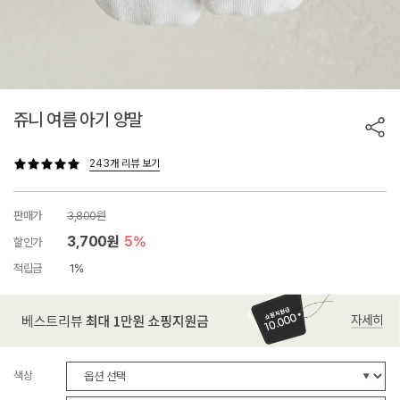
쥬니 여름 아기 양말
243개 리뷰 보기
판매가
3,800원
3,700원
5%
할인가
적립금
1%
색상