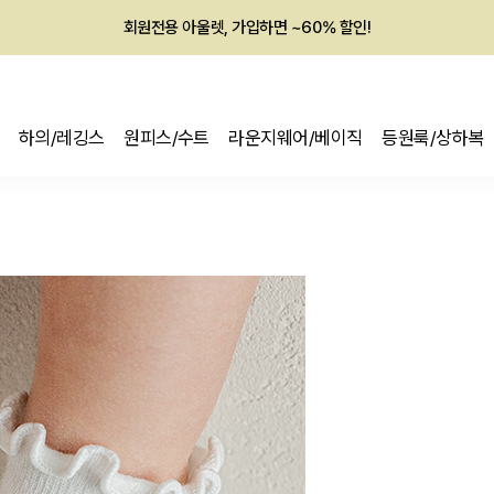
회원전용 아울렛, 가입하면 ~60% 할인!
멤버십 최대 28,000원 혜택
하의/레깅스
원피스/수트
라운지웨어/베이직
등원룩/상하복