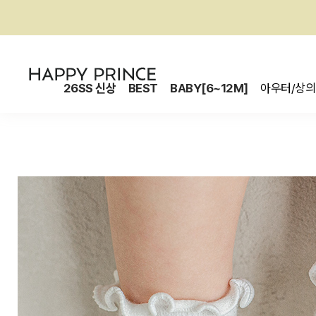
26SS 신상
BEST
BABY[6~12M]
아우터/상의