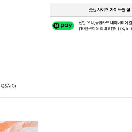
사이즈 가이드를 참
신한,우리,농협카드
네이버페이 결
(10만원이상 최대 8천원) (8/5~8
Q&A(0)