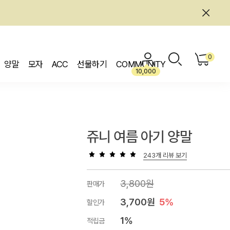
0
양말
모자
ACC
선물하기
COMMUNITY
10,000
쥬니 여름 아기 양말
243개 리뷰 보기
3,800원
판매가
3,700원
5%
할인가
1%
적립금