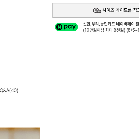
사이즈 가이드를 참
신한,우리,농협카드
네이버페이 결
(10만원이상 최대 8천원) (8/5~8
Q&A(40)