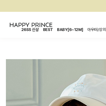
26SS 신상
BEST
BABY[6~12M]
아우터/상의