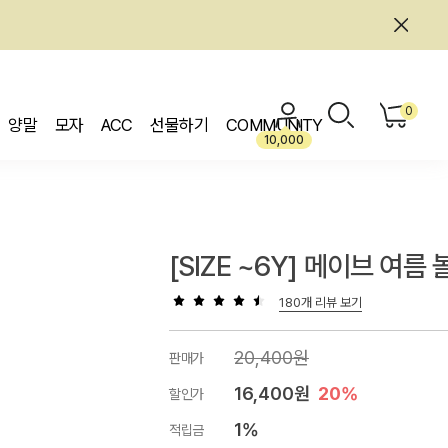
0
양말
모자
ACC
선물하기
COMMUNITY
10,000
[SIZE ~6Y] 메이브 여름 
180개 리뷰 보기
20,400원
판매가
16,400원
20%
할인가
1%
적립금