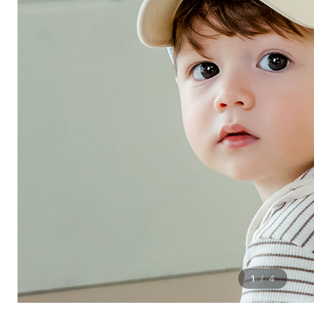
1
4
/