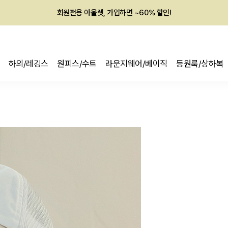
회원전용 아울렛, 가입하면 ~60% 할인!
멤버십 최대 28,000원 혜택
하의/레깅스
원피스/수트
라운지웨어/베이직
등원룩/상하복