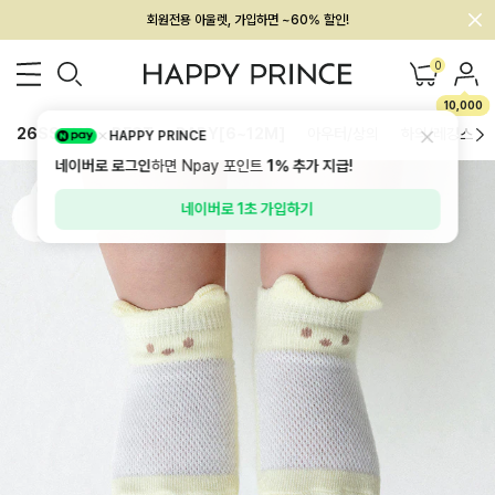
멤버십 최대 28,000원 혜택
0
10,000
26SS 신상
BEST
BABY[6~12M]
아우터/상의
하의/레깅스
HAPPY PRINCE
네이버로 로그인
하면 Npay 포인트
1%
추가 지급!
네이버로 1초 가입하기