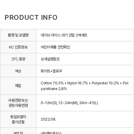
PRODUCT INFO
품명 및 모델명
데이브 아이스 아기 양말 2색세트
KC 인증정보
어린이제품 안전확인
크기, 중량
상세설명참조
색상
화이트+옐로우
Cotton 70.3% + Nylon 16.7% + Polyester 10.2% + Pol
재질
yurethane 2.8%
사용연령 또는
0~12m(S), 12~24m(M), 24m~4Y(L)
권장사용연령
동일모델의
2022.08.
출시년월
제조자
(주)해피프린스