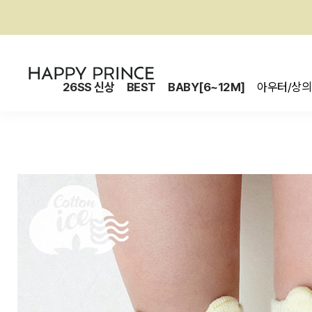
26SS 신상
BEST
BABY[6~12M]
아우터/상의