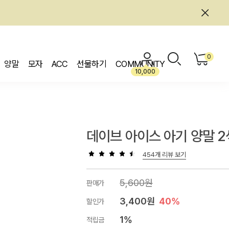
0
양말
모자
ACC
선물하기
COMMUNITY
10,000
데이브 아이스 아기 양말 
454개 리뷰 보기
5,600원
판매가
3,400원
40%
할인가
1%
적립금