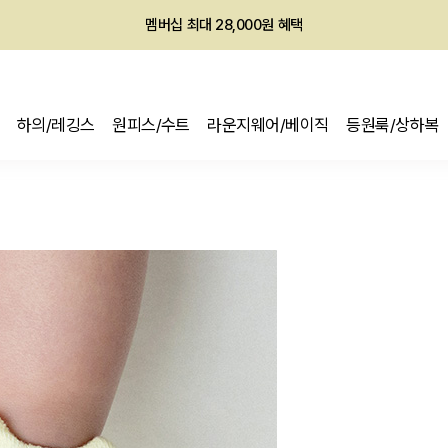
회원전용 아울렛, 가입하면 ~60% 할인!
멤버십 최대 28,000원 혜택
하의/레깅스
원피스/수트
라운지웨어/베이직
등원룩/상하복