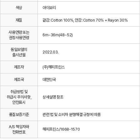
색상
아이보리
재질
겉감: Cotton 100%, 안감: Cotton 70% + Rayon 30%
사용연령 또는
6m~36m(48~52)
권장사용연령
동일모델의
2022.03.
출시년월
제조자
(주)해피프린스
제조국
대한민국
취급방법 및
취급시 주의사항,
상세설명 참조
안전표시
품질보증기준
관련 법 및 소비자 분쟁해결 규정에 따름
A/S 책임자와
해피프린스/1668-1570
전화번호