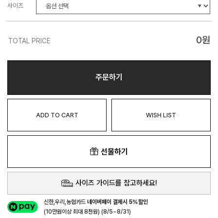
사이즈
0
원
TOTAL PRICE
주문하기
ADD TO CART
WISH LIST
선물하기
사이즈 가이드를 참고하세요!
신한,우리,농협카드
네이버페이 결제시 5%할인
(10만원이상 최대 8천원) (8/5~8/31)