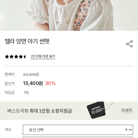
헬라 양면 아기 썬햇
203개 리뷰 보기
판매가
22,000원
15,400원
30%
할인가
적립금
1%
색상