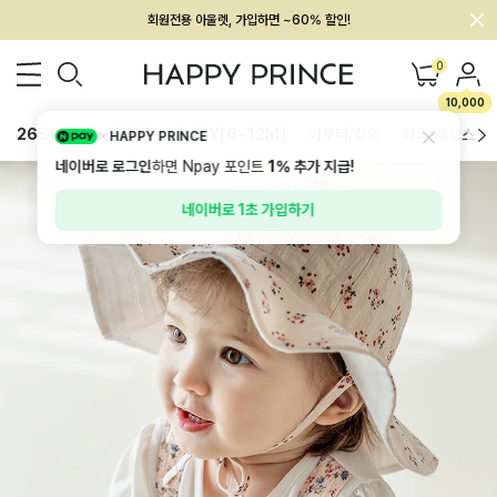
회원전용 아울렛, 가입하면 ~60% 할인!
멤버십 최대 28,000원 혜택
0
10,000
26SS 신상
BEST
BABY[6~12M]
아우터/상의
하의/레깅스
HAPPY PRINCE
네이버로 로그인
하면 Npay 포인트
1%
추가 지급!
네이버로 1초 가입하기